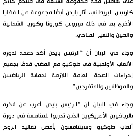
على هامش قمة مجموعة السبعة في منتجع خليج
اقتصاد
كاربيس البريطاني، أثار بايدن أيضًا مجموعة من القضايا
المطبخ الياباني
الأخرى بما في ذلك فيروس كورونا وكوريا الشمالية
مجتمع
والصين والتغير المناخي.
ثقافة
وجاء في البيان أن “الرئيس بايدن أكد دعمه لدورة
الألعاب الأولمبية في طوكيو مع المضي قدمًا بجميع
لايف ستايل
إجراءات الصحة العامة اللازمة لحماية الرياضيين
طوكيو
والموظفين والمتفرجين”.
إعلان
وجاء في البيان أن “الرئيس بايدن أعرب عن فخره
بالرياضيين الأمريكيين الذين تدربوا للمنافسة في دورة
ألعاب طوكيو وسيتنافسون بأفضل تقاليد الروح