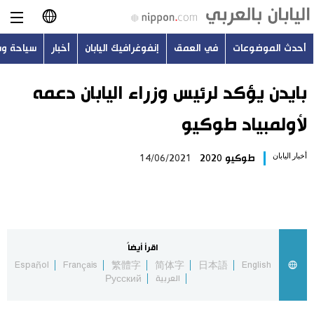
أحدث الموضوعات
في العمق
إنفوغرافيك اليابان
أخبار
سياحة و
日本語
English
بايدن يؤكد لرئيس وزراء اليابان دعمه
لأولمبياد طوكيو
简体字
أحدث الموضوعات
أخبار اليابان
طوكيو 2020
14/06/2021
繁體字
في العمق
Français
إنفوغرافيك اليابان
Español
اقرأ أيضاً
أخبار
Español
Français
繁體字
简体字
日本語
English
Русский
العربية
Русский
سياحة وسفر