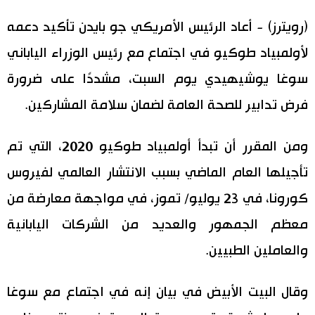
اليابان في فيديو
(رويترز) - أعاد الرئيس الأمريكي جو بايدن تأكيد دعمه
لأولمبياد طوكيو في اجتماع مع رئيس الوزراء الياباني
مانغا وأنيمي
سوغا يوشيهيدي يوم السبت، مشددًا على ضرورة
علوم وتكنولوجيا
فرض تدابير للصحة العامة لضمان سلامة المشاركين.
الأقسام
ومن المقرر أن تبدأ أولمبياد طوكيو 2020، التي تم
تأجيلها العام الماضي بسبب الانتشار العالمي لفيروس
صور
الأكثر تفاعلا
كورونا، في 23 يوليو/ تموز، في مواجهة معارضة من
أشخاص
معظم الجمهور والعديد من الشركات اليابانية
اللغة اليابانية
تواصل معنا
والعاملين الطبيين.
تجارب وآراء
موسوعة اليابان
وقال البيت الأبيض في بيان إنه في اجتماع مع سوغا
سياسة
هو وهي