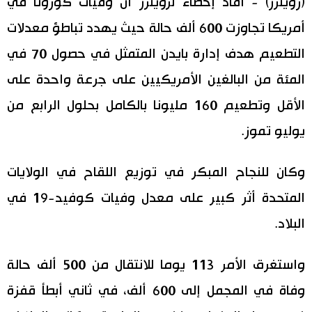
(رويترز) - أفاد إحصاء لرويترز أن وفيات كورونا في
أمريكا تجاوزت 600 ألف حالة حيث يهدد تباطؤ معدلات
اقتصاد
المطبخ الياباني
التطعيم هدف إدارة بايدن المتمثل في حصول 70 في
مجتمع
المئة من البالغين الأمريكيين على جرعة واحدة على
الأقل وتطعيم 160 مليونا بالكامل بحلول الرابع من
ثقافة
يوليو تموز.
لايف ستايل
وكان للنجاح المبكر في توزيع اللقاح في الولايات
طوكيو
المتحدة أثر كبير على معدل وفيات كوفيد-19 في
البلاد.
إعلان
واستغرق الأمر 113 يوما للانتقال من 500 ألف حالة
وفاة في المجمل إلى 600 ألف، في ثاني أبطأ قفزة