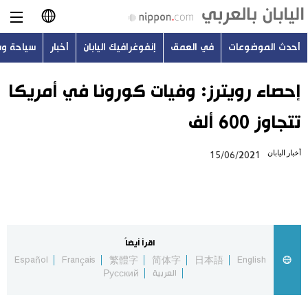
أحدث الموضوعات
في العمق
إنفوغرافيك اليابان
أخبار
سياحة و
日本語
English
إحصاء رويترز: وفيات كورونا في أمريكا
تتجاوز 600 ألف
简体字
أحدث الموضوعات
أخبار اليابان
15/06/2021
繁體字
في العمق
Français
إنفوغرافيك اليابان
Español
اقرأ أيضاً
أخبار
Español
Français
繁體字
简体字
日本語
English
Русский
العربية
Русский
سياحة وسفر