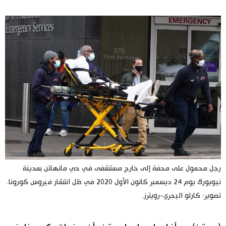
اليابان في فيديو
مانغا وأنيمي
علوم وتكنولوجيا
الأقسام
صور
الأكثر تفاعلا
أشخاص
اللغة اليابانية
تواصل معنا
رجل محمول على محفة إلى خارج مستشفى في حي مانهاتن بمدينة
نيويورك يوم 24 ديسمبر كانون الأول 2020 في ظل انتشار فيروس كورونا.
تجارب وآراء
موسوعة اليابان
تصوير: كارلو اليجري-رويترز.
سياسة
هو وهي