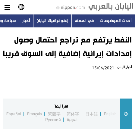
أحدث الموضوعات
في العمق
إنفوغرافيك اليابان
أخبار
سياحة و
日本語
English
النفط يرتفع مع تراجع احتمال وصول
إمدادات إيرانية إضافية إلى السوق قريبا
简体字
أحدث الموضوعات
أخبار اليابان
15/06/2021
繁體字
في العمق
Français
إنفوغرافيك اليابان
Español
اقرأ أيضاً
أخبار
Español
Français
繁體字
简体字
日本語
English
Русский
العربية
Русский
سياحة وسفر