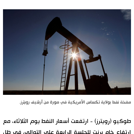
اليابان في فيديو
مانغا وأنيمي
علوم وتكنولوجيا
الأقسام
صور
الأكثر تفاعلا
أشخاص
اللغة اليابانية
تواصل معنا
مضخة نفط بولاية تكساس الأمريكية في صورة من أرشيف رويترز.
تجارب وآراء
موسوعة اليابان
طوكيو (رويترز) - ارتفعت أسعار النفط يوم الثلاثاء، مع
سياسة
هو وهي
ارتفاع خام برنت للجلسة الرابعة على التوالي، في ظل