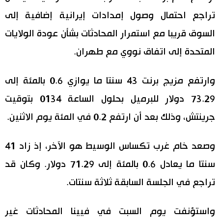
تراجع احتمال وصول إمدادات إيرانية إضافية إلى
اقتصاد
المطبخ الياباني
السوق قريبا مع استمرار المحادثات بشأن عودة الولايات
مجتمع
المتحدة إلى اتفاق نووي مع طهران.
ثقافة
وارتفع مزيج برنت 43 سنتا ما يوازي 0.6 بالمئة إلى
73.29 دولار للبرميل بحلول الساعة 0134 بتوقيت
لايف ستايل
جرينتش، وذلك بعد أن ارتفع 0.2 في المئة يوم الاثنين.
طوكيو
وصعد خام غرب تكساس الوسيط هو الآخر، إذ زاد 41
إعلان
سنتا ما يعادل 0.6 بالمئة إلى 71.29 دولار. وكان قد
تراجع في الجلسة السابقة ثلاثة سنتات.
واستؤنفت يوم السبت في فيينا المحادثات غير