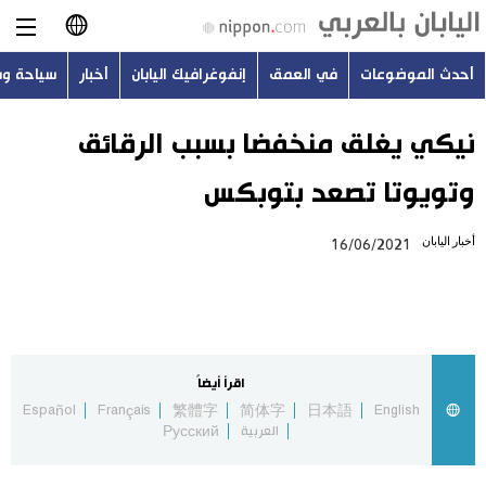
أحدث الموضوعات
في العمق
إنفوغرافيك اليابان
أخبار
سياحة و
日本語
English
نيكي يغلق منخفضا بسبب الرقائق
وتويوتا تصعد بتوبكس
简体字
أحدث الموضوعات
أخبار اليابان
16/06/2021
繁體字
في العمق
Français
إنفوغرافيك اليابان
Español
اقرأ أيضاً
أخبار
Español
Français
繁體字
简体字
日本語
English
Русский
العربية
Русский
سياحة وسفر