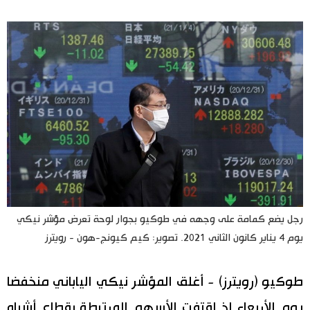
اليابان في فيديو
مانغا وأنيمي
علوم وتكنولوجيا
الأقسام
صور
الأكثر تفاعلا
أشخاص
رجل يضع كمامة على وجهه في طوكيو بجوار لوحة تعرض مؤشر نيكي
اللغة اليابانية
تواصل معنا
يوم 4 يناير كانون الثاني 2021. تصوير: كيم كيونج-هون - رويترز
تجارب وآراء
موسوعة اليابان
طوكيو (رويترز) - أغلق المؤشر نيكي الياباني منخفضا
سياسة
هو وهي
يوم الأربعاء إذ اقتفت الأسهم المرتبطة بقطاع أشباه