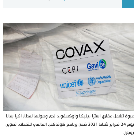
اليابان في فيديو
مانغا وأنيمي
علوم وتكنولوجيا
الأقسام
صور
الأكثر تفاعلا
أشخاص
اللغة اليابانية
تواصل معنا
تجارب وآراء
موسوعة اليابان
عبوة تشمل عقاري استرا زينيكا واوكسفورد لدى وصولها لمطار اكرا بغانا
يوم 24 فبراير شباط 2021 ضمن برنامج كوفاكس العالمي للقاحات. تصوير:
سياسة
هو وهي
رويترز.