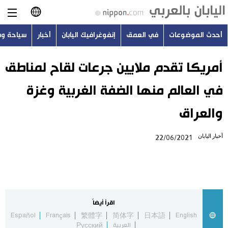
أحدث الموضوعات
في العمق
إنفوغرافيك اليابان
أخبار
سياحة و
日本語
English
أمريكا تقدم ملايين جرعات لقاح لمناطق
في العالم منها الضفة الغربية وغزة
简体字
أحدث الموضوعات
والعراق
繁體字
في العمق
أخبار اليابان
22/06/2021
Français
إنفوغرافيك اليابان
Español
أخبار
Русский
اقرأ أيضاً
سياحة وسفر
Español
Français
繁體字
简体字
日本語
English
العربية
Русский