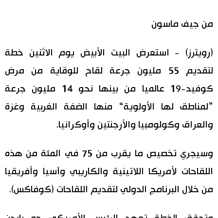
اقتصاد
المطبخ الياباني
من جيف ماسون
مجتمع
(رويترز) - استعرض البيت الأبيض يوم الاثنين خطة
لتقديم 55 مليون جرعة لقاح للوقاية من مرض
ثقافة
كوفيد-19 عالميا من بينها نحو 14 مليون جرعة
لايف ستايل
”لمناطق لها الأولوية“ منها الضفة الغربية وغزة
والعراق وكولومبيا والأرجنتين وأوكرانيا.
طوكيو
وسيجري تخصيص ما يقرب من 75 في المئة من هذه
إعلان
اللقاحات لأمريكا اللاتينية والكاريبي وآسيا وأفريقيا
من خلال البرنامج الدولي لتقديم اللقاحات (كوفاكس).