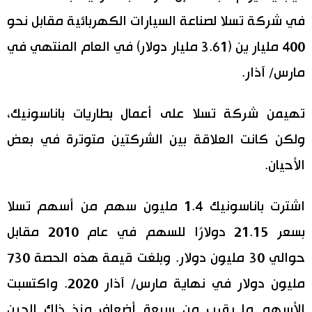
في شركة تسلا لصناعة السيارات الكهربائية مقابل نحو
اقتصاد
المطبخ الياباني
400 مليار ين (3.61 مليار دولار) في العام المنتهي في
مجتمع
مارس/ آذار.
ثقافة
تهيمن شركة تسلا على أعمال بطاريات باناسونيك،
ولكن كانت العلاقة بين الشركتين متوترة في بعض
لايف ستايل
الأحيان.
طوكيو
اشترت باناسونيك 1.4 مليون سهم من أسهم تسلا
إعلان
بسعر 21.15 دولارًا للسهم في عام 2010 مقابل
حوالي 30 مليون دولار. وبلغت قيمة هذه الحصة 730
مليون دولار في نهاية مارس/ آذار 2020. واكتسبت
الأسهم ما يقرب من سبعة أضعاف منذ ذلك الحين