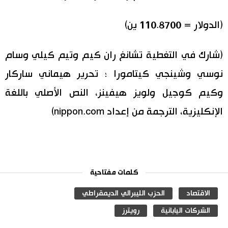
(الدولار = 110.8700 ين)
(شارك في التغطية تشانغ ران كيم وتيم كيلي وسام
نوسي وشينجي كيتامورا ؛ تحرير هيماني ساركار
وكيم كوجيل ولويز هيفينز، النص الأصلي باللغة
الإنكليزية، الترجمة من إعداد nippon.com)
كلمات مفتاحية
الاقتصاد
الحزب الليبرالي الديمقراطي
الشركات اليابانية
رويترز