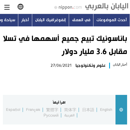
أحدث الموضوعات
في العمق
إنفوغرافيك اليابان
أخبار
سياحة و
日本語
English
باناسونيك تبيع جميع أسهمها في تسلا
مقابل 3.6 مليار دولار
简体字
أحدث الموضوعات
أخبار اليابان
علوم وتكنولوجيا
27/06/2021
繁體字
في العمق
Français
إنفوغرافيك اليابان
Español
اقرأ أيضاً
أخبار
Español
Français
繁體字
简体字
日本語
English
Русский
العربية
Русский
سياحة وسفر