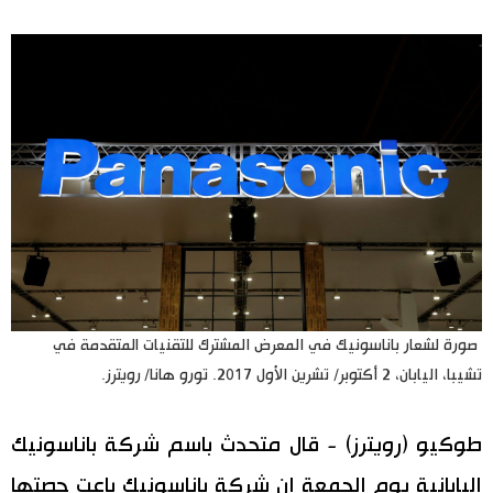
اليابان في فيديو
مانغا وأنيمي
علوم وتكنولوجيا
الأقسام
صور
الأكثر تفاعلا
صورة لشعار باناسونيك في المعرض المشترك للتقنيات المتقدمة في
أشخاص
اللغة اليابانية
تواصل معنا
تشيبا، اليابان، 2 أكتوبر/ تشرين الأول 2017. تورو هانا/ رويترز.
تجارب وآراء
موسوعة اليابان
طوكيو (رويترز) - قال متحدث باسم شركة باناسونيك
سياسة
هو وهي
اليابانية يوم الجمعة إن شركة باناسونيك باعت حصتها