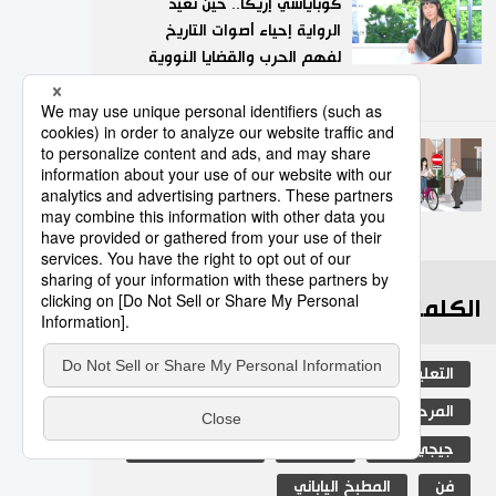
كوباياشي إريكا.. حين تعيد
الرواية إحياء أصوات التاريخ
لفهم الحرب والقضايا النووية
9
02/08/2026
تعرف على قواعد المرور الجديدة
للدراجات الهوائية في اليابان
10
07/08/2026
الكلمات الأكثر بحثا
التعليم الياباني
الأنشطة
المرحلة الابتدائية
ثقافة
اليابان
جيجي برس
مجتمع
المجتمع الياباني
فن
المطبخ الياباني