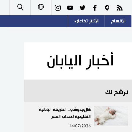
الأقسام
الأكثر تفاعلا
日本語
صور
اللغة اليابانية
English
أشخاص
موسوعة اليابان
简体字
أخبار اليابان
تجارب وآراء
هو وهي
繁體字
سياسة
المطبخ الياباني
Français
نرشح لك
اقتصاد
Español
مجتمع
كازويدوشي.. الطريقة اليابانية
Русский
التقليدية لحساب العمر
ثقافة
14/07/2026