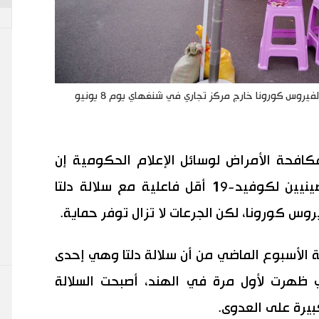
أشخاص ينتظرون تحت مظلات للحصول على لقاح مضاد لفيروس كورونا خارج مركز تجاري في شنغهاي يوم 8 يونيو
كافحة الأمراض لوسائل الإعلام الحكومية إن
الأجسام المضادة الناتجة عن لقاحين صينيين لكوفيد-19 أقل فاعلية مع سلالة دلتا
يروس كورونا، لكن الجرعات لا تزال توفر حماية.
ة الأسبوع الماضي من أن سلالة دلتا وهي إحدى
ي ظهرت لأول مرة في الهند، أصبحت السلالة
كبيرة على العدوى.