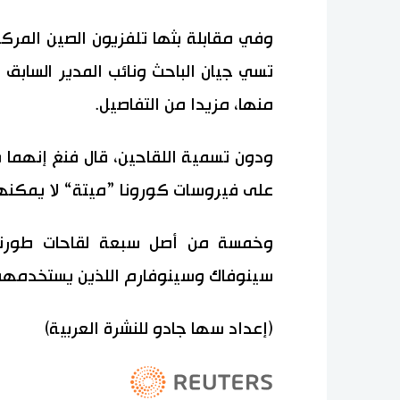
وفي مقابلة بثها تلفزيون الصين المر
تسي جيان الباحث ونائب المدير السابق
منها، مزيدا من التفاصيل.
ودون تسمية اللقاحين، قال فنغ إنهما ي
على فيروسات كورونا ”ميتة“ لا يمكنها ا
وخمسة من أصل سبعة لقاحات طورته
سينوفاك وسينوفارم اللذين يستخدمهما ب
(إعداد سها جادو للنشرة العربية)