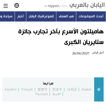
أحدث الموضوعات
في العمق
إنفوغرافيك اليابان
أخبار
سياحة و
日本語
English
هاميلتون الأسرع بآخر تجارب جائزة
ستايريان الكبرى
简体字
أحدث الموضوعات
أخبار اليابان
26/06/2021
繁體字
في العمق
Français
إنفوغرافيك اليابان
Español
اقرأ أيضاً
أخبار
Español
Français
繁體字
简体字
日本語
English
Русский
العربية
Русский
سياحة وسفر