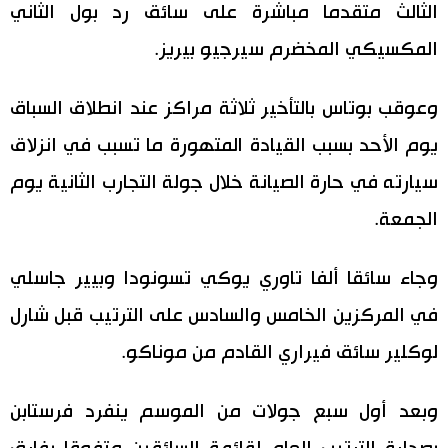
الثالث متقدما مباشرة على سائق رد بول الثاني
المكسيكي المخضرم سيرجيو بيريز.
وعوقب بوتاس بالتأخير ثلاثة مراكز عند انطلاق السباق
يوم الأحد بسبب القيادة المتهورة ما تسبب في انزلاق
سيارته في حارة الصيانة خلال جولة التجارب الثانية يوم
الجمعة.
وجاء سائقا ألفا تاوري يوكي تسونودا وبيير جاسلي
في المركزين الخامس والسادس على الترتيب قبل شارل
لوكلير سائق فيراري القادم من موناكو.
وبعد أول سبع جولات من الموسم ينفرد فرستابن