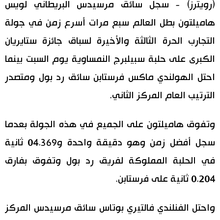
(رويترز) - سجل سائق مرسيدس البريطاني لويس
اقتصاد
المطبخ الياباني
هاميلتون بطل العالم سبع مرات أسرع زمن في جولة
التجارب الحرة الثالثة والأخيرة لسباق جائزة ستايريان
مجتمع
الكبرى على حلبة سبيلبرج النمساوية يوم السبت بينما
ثقافة
احتل الهولندي ماكس فرستابن سائق رد بول ومتصدر
الترتيب العام المركز الثاني.
لايف ستايل
وتفوق هاميلتون على الجميع في هذه الجولة بعدما
طوكيو
سجل أفضل زمن وهو دقيقة واحدة و04.369 ثانية
إعلان
في الحلبة المملوكة لفريق رد بول وتفوق بفارق
0.204 ثانية على فرستابن.
واحتل الفنلندي فالتيري بوتاس سائق مرسيدس المركز