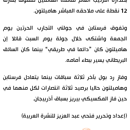
بصدارة الترتيب العام لقائمة السائقين متفوقا بفارق
12 نقطة على ملاحقه المباشر هاميلتون.
وتفوق فرستابن في جولتي التجارب الحرتين يوم
الجمعة واشتكى خلال جولة يوم السبت قائلا إن
هاميلتون كان ”دائما في طريقي“ بينما كان السائق
البريطاني يسير ببطء أمامه.
وفاز رد بول بآخر ثلاثة سباقات بينما يتعادل فرستابن
وهاميلتون حاليا برصيد ثلاثة انتصارات لكل منهما في
حين فاز المكسيكي بيريز بسباق أذربيجان.
(إعداد وتحرير فتحي عبد العزيز للنشرة العربية)