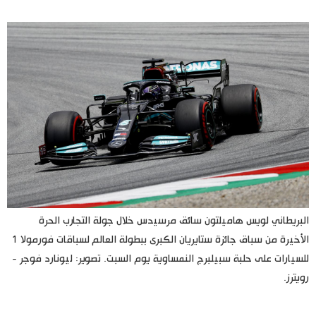
اليابان في فيديو
مانغا وأنيمي
علوم وتكنولوجيا
الأقسام
صور
الأكثر تفاعلا
البريطاني لويس هاميلتون سائق مرسيدس خلال جولة التجارب الحرة
أشخاص
اللغة اليابانية
تواصل معنا
الأخيرة من سباق جائزة ستايريان الكبرى ببطولة العالم لسباقات فورمولا 1
للسيارات على حلبة سبيلبرج النمساوية يوم السبت. تصوير: ليونارد فوجر -
تجارب وآراء
موسوعة اليابان
رويترز.
سياسة
هو وهي