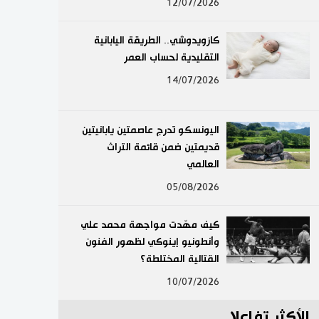
12/07/2026
لايف ستايل
كازويدوشي.. الطريقة اليابانية
طوكيو
التقليدية لحساب العمر
14/07/2026
إعلان
اليونسكو تدرج عاصمتين يابانيتين
قديمتين ضمن قائمة التراث
العالمي
05/08/2026
كيف مهّدت مواجهة محمد علي
وأنطونيو إينوكي لظهور الفنون
القتالية المختلطة؟
10/07/2026
الأكثر تفاعلا