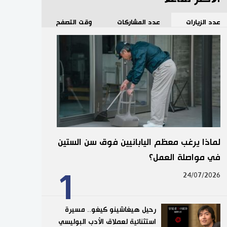
عدد الزيارات
عدد المشاركات
وقت التصفح
لماذا يرغب معظم اليابانيين فوق سن الستين
في مواصلة العمل؟
1
24/07/2026
رحيل هيغاشينو كيغو.. مسيرة
استثنائية لعملاق الأدب البوليسي