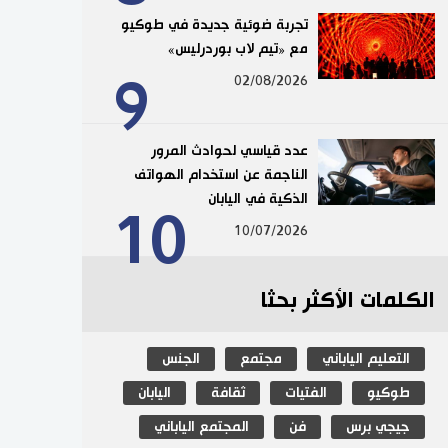
تجربة ضوئية جديدة في طوكيو
مع «تيم لاب بوردرليس»
9
02/08/2026
عدد قياسي لحوادث المرور
الناجمة عن استخدام الهواتف
الذكية في اليابان
10
10/07/2026
الكلمات الأكثر بحثا
التعليم الياباني
مجتمع
الجنس
طوكيو
الفتيات
ثقافة
اليابان
جيجي برس
فن
المجتمع الياباني