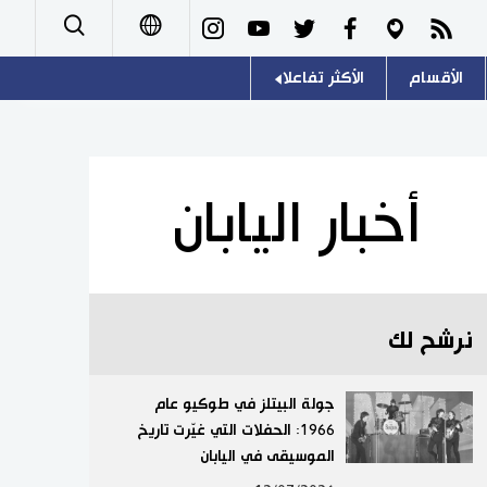
الأقسام
الأكثر تفاعلا
日本語
صور
اللغة اليابانية
English
أشخاص
موسوعة اليابان
简体字
أخبار اليابان
تجارب وآراء
هو وهي
繁體字
سياسة
المطبخ الياباني
Français
نرشح لك
اقتصاد
Español
مجتمع
جولة البيتلز في طوكيو عام
Русский
1966: الحفلات التي غيّرت تاريخ
الموسيقى في اليابان
ثقافة