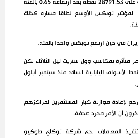
وهبط المؤشر نيكي 0.07 بالمئة ليغلق على 28791.53 نقطة بعد ارتفاعه 0.65 بالمئة
المؤشر توبكس الأوسع نطاقا مساره كذلك
مر متأثرة بمكاسب وول ستريت ليل الثلاثاء لكن
ط الأسواق اليابانية السائد منذ سبتمبر أيلول
.
جع لإعادة موازنة كبار المستثمرين لمراكزهم
خرون أن الأمر مجرد صدفة.
نفيذ المعاملات لدى شركة توكاي طوكيو