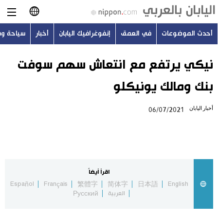
أحدث الموضوعات
في العمق
إنفوغرافيك اليابان
أخبار
سياحة و
日本語
English
نيكي يرتفع مع انتعاش سهم سوفت
بنك ومالك يونيكلو
简体字
أحدث الموضوعات
أخبار اليابان
06/07/2021
繁體字
في العمق
Français
إنفوغرافيك اليابان
Español
اقرأ أيضاً
أخبار
Español
Français
繁體字
简体字
日本語
English
Русский
العربية
Русский
سياحة وسفر