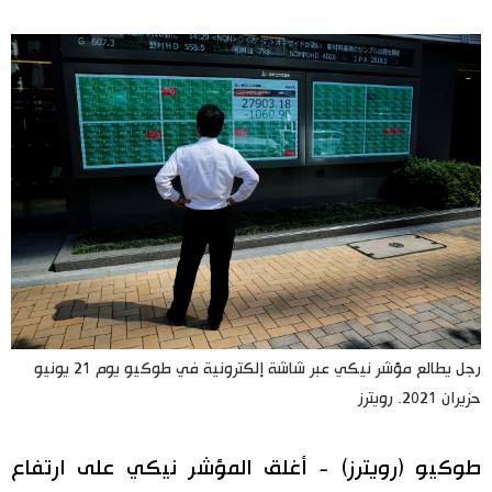
اليابان في فيديو
مانغا وأنيمي
علوم وتكنولوجيا
الأقسام
صور
الأكثر تفاعلا
أشخاص
اللغة اليابانية
تواصل معنا
رجل يطالع مؤشر نيكي عبر شاشة إلكترونية في طوكيو يوم 21 يونيو
حزيران 2021. رويترز
تجارب وآراء
موسوعة اليابان
طوكيو (رويترز) - أغلق المؤشر نيكي على ارتفاع
سياسة
هو وهي