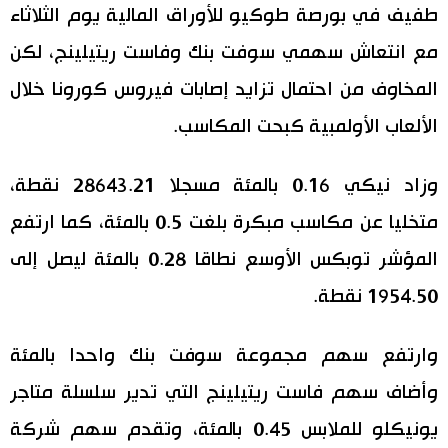
طفيف في بورصة طوكيو للأوراق المالية يوم الثلاثاء
اقتصاد
المطبخ الياباني
مع انتعاش سهمي سوفت بنك وفاست ريتيلينج، لكن
المخاوف من احتمال تزايد إصابات فيروس كورونا خلال
مجتمع
الألعاب الأولمبية كبحت المكاسب.
ثقافة
وزاد نيكي 0.16 بالمئة مسجلا 28643.21 نقطة،
لايف ستايل
متخليا عن مكاسب مبكرة بلغت 0.5 بالمئة، كما ارتفع
المؤشر توبكس الأوسع نطاقا 0.28 بالمئة ليصل إلى
طوكيو
1954.50 نقطة.
إعلان
وارتفع سهم مجموعة سوفت بنك واحدا بالمئة
وأضاف سهم فاست ريتيلينج التي تدير سلسلة متاجر
يونيكلو للملابس 0.45 بالمئة، وتقدم سهم شركة