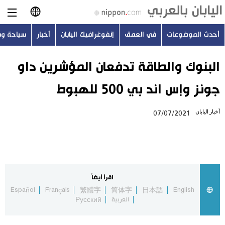
أحدث الموضوعات
في العمق
إنفوغرافيك اليابان
أخبار
سياحة و
日本語
English
البنوك والطاقة تدفعان المؤشرين داو
جونز وإس اند بي 500 للهبوط
简体字
أحدث الموضوعات
أخبار اليابان
07/07/2021
繁體字
في العمق
Français
إنفوغرافيك اليابان
Español
اقرأ أيضاً
أخبار
Español
Français
繁體字
简体字
日本語
English
Русский
العربية
Русский
سياحة وسفر