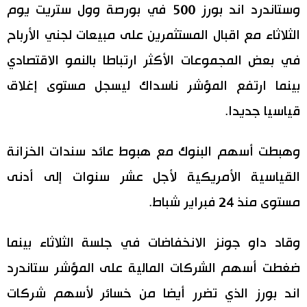
وستاندرد اند بورز 500 في بورصة وول ستريت يوم
اقتصاد
المطبخ الياباني
الثلاثاء مع اقبال المستثمرين على مبيعات لجني الأرباح
في بعض المجموعات الأكثر ارتباطا بالنمو الاقتصادي
مجتمع
بينما ارتفع المؤشر ناسداك ليسجل مستوى إغلاق
ثقافة
قياسيا جديدا.
لايف ستايل
وهبطت أسهم البنوك مع هبوط عائد سندات الخزانة
القياسية الأمريكية لأجل عشر سنوات إلى أدنى
طوكيو
مستوى منذ 24 فبراير شباط.
إعلان
وقاد داو جونز الانخفاضات في جلسة الثلاثاء بينما
ضغطت أسهم الشركات المالية على المؤشر ستاندرد
اند بورز الذي تضرر أيضا من خسائر لأسهم شركات