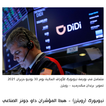
اليابان في فيديو
مانغا وأنيمي
علوم وتكنولوجيا
الأقسام
صور
الأكثر تفاعلا
أشخاص
اللغة اليابانية
تواصل معنا
متعامل في بورصة نيويورك للأوراق المالية يوم 30 يونيو حزيران 2021.
تصوير: برندان مكدرميد - رويترز.
تجارب وآراء
موسوعة اليابان
نيويورك (رويترز) - هبط المؤشران داو جونز الصناعي
سياسة
هو وهي