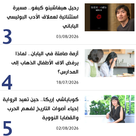
رحيل هيغاشينو كيغو.. مسيرة
استثنائية لعملاق الأدب البوليسي
الياباني
3
03/08/2026
أزمة صامتة في اليابان.. لماذا
يرفض آلاف الأطفال الذهاب إلى
المدارس؟
4
18/07/2026
كوباياشي إريكا.. حين تعيد الرواية
إحياء أصوات التاريخ لفهم الحرب
والقضايا النووية
5
02/08/2026