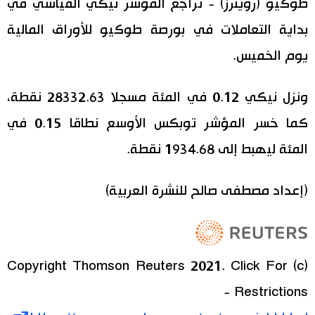
طوكيو (رويترز) - تراجع المؤشر نيكي القياسي في
اقتصاد
بداية التعاملات في بورصة طوكيو للأوراق المالية
المطبخ الياباني
يوم الخميس.
مجتمع
ونزل نيكي 0.12 في المئة مسجلا 28332.63 نقطة،
ثقافة
كما خسر المؤشر توبكس الأوسع نطاقا 0.15 في
المئة ليهبط إلى 1934.68 نقطة.
لايف ستايل
طوكيو
(إعداد مصطفى صالح للنشرة العربية)
إعلان
(c) Copyright Thomson Reuters 2021. Click For
Restrictions -