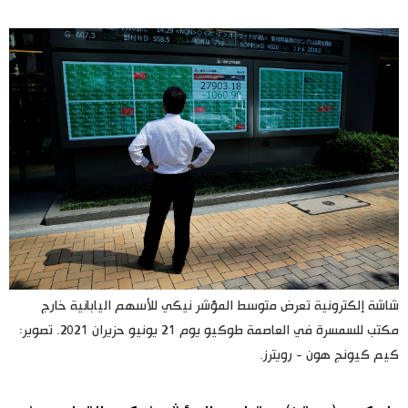
اليابان في فيديو
مانغا وأنيمي
علوم وتكنولوجيا
الأقسام
صور
الأكثر تفاعلا
أشخاص
اللغة اليابانية
تواصل معنا
شاشة إلكترونية تعرض متوسط المؤشر نيكي للأسهم اليابانية خارج
مكتب للسمسرة في العاصمة طوكيو يوم 21 يونيو حزيران 2021. تصوير:
تجارب وآراء
موسوعة اليابان
كيم كيونج هون - رويترز.
سياسة
هو وهي