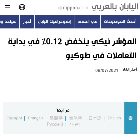
أحدث الموضوعات
في العمق
إنفوغرافيك اليابان
أخبار
سياحة و
日本語
English
المؤشر نيكي ينخفض 0.12% في بداية
التعاملات في طوكيو
简体字
أحدث الموضوعات
أخبار اليابان
08/07/2021
繁體字
في العمق
Français
إنفوغرافيك اليابان
Español
اقرأ أيضاً
أخبار
Español
Français
繁體字
简体字
日本語
English
Русский
العربية
Русский
سياحة وسفر