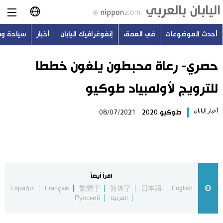
أحدث الموضوعات
في العمق
إنفوغرافيك اليابان
أخبار
سياحة و
日本語
English
حصري- رعاة محبطون يلغون خططا
للترويج لأولمبياد طوكيو
简体字
أحدث الموضوعات
أخبار اليابان
طوكيو 2020
08/07/2021
繁體字
في العمق
Français
إنفوغرافيك اليابان
Español
اقرأ أيضاً
أخبار
Español
Français
繁體字
简体字
日本語
English
Русский
العربية
Русский
سياحة وسفر