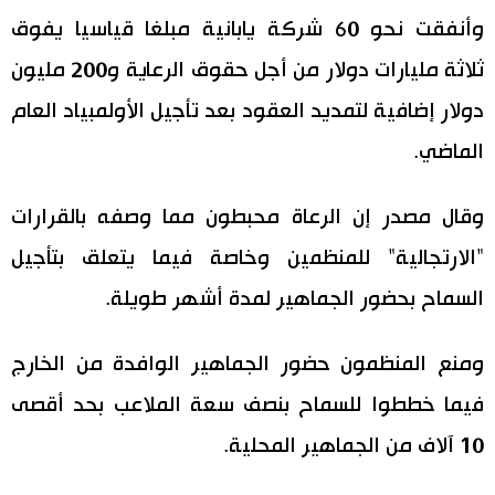
وأنفقت نحو 60 شركة يابانية مبلغا قياسيا يفوق
اقتصاد
المطبخ الياباني
ثلاثة مليارات دولار من أجل حقوق الرعاية و200 مليون
مجتمع
دولار إضافية لتمديد العقود بعد تأجيل الأولمبياد العام
الماضي.
ثقافة
وقال مصدر إن الرعاة محبطون مما وصفه بالقرارات
لايف ستايل
"الارتجالية" للمنظمين وخاصة فيما يتعلق بتأجيل
طوكيو
السماح بحضور الجماهير لمدة أشهر طويلة.
إعلان
ومنع المنظمون حضور الجماهير الوافدة من الخارج
فيما خططوا للسماح بنصف سعة الملاعب بحد أقصى
10 آلاف من الجماهير المحلية.