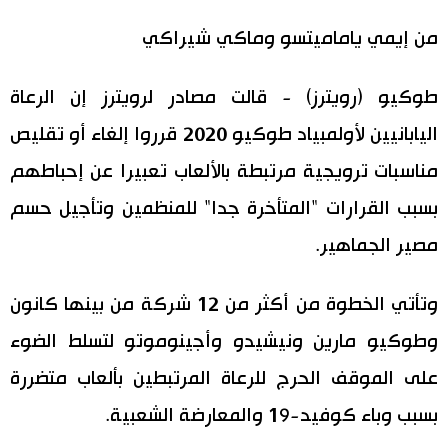
اليابان في فيديو
من إيمي ياماميتسو وماكي شيراكي
مانغا وأنيمي
طوكيو (رويترز) - قالت مصادر لرويترز إن الرعاة
اليابانيين لأولمبياد طوكيو 2020 قرروا إلغاء أو تقليص
علوم وتكنولوجيا
مناسبات ترويجية مرتبطة بالألعاب تعبيرا عن إحباطهم
الأقسام
بسبب القرارات "المتأخرة جدا" للمنظمين وتأجيل حسم
مصير الجماهير.
صور
الأكثر تفاعلا
وتأتي الخطوة من أكثر من 12 شركة من بينها كانون
أشخاص
اللغة اليابانية
تواصل معنا
وطوكيو مارين ونيشيدو وأجينوموتو لتسلط الضوء
تجارب وآراء
موسوعة اليابان
على الموقف الحرج للرعاة المرتبطين بألعاب متضررة
بسبب وباء كوفيد-19 والمعارضة الشعبية.
سياسة
هو وهي