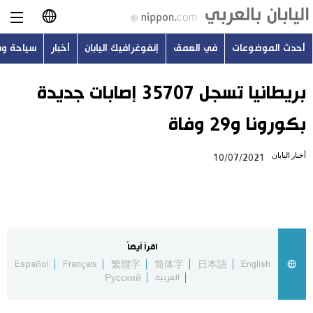
أحدث الموضوعات
في العمق
إنفوغرافيك اليابان
أخبار
سياحة و
日本語
English
بريطانيا تسجل 35707 إصابات جديدة
بكورونا و29 وفاة
简体字
أحدث الموضوعات
أخبار اليابان
10/07/2021
繁體字
في العمق
Français
إنفوغرافيك اليابان
Español
اقرأ أيضاً
أخبار
Español
Français
繁體字
简体字
日本語
English
Русский
العربية
Русский
سياحة وسفر