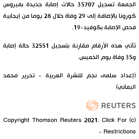
الجمعة تسجيل 35707 حالات إصابة جديدة بفيروس
اقتصاد
المطبخ الياباني
كورونا بالإضافة إلى 29 وفاة خلال 28 يوما من إيجابية
فحص الإصابة بكوفيد-19.
مجتمع
تأتي هذه الأرقام مقارنة بتسجيل 32551 حالة إصابة
ثقافة
و35 وفاة يوم الخميس.
لايف ستايل
(إعداد سلمى نجم للنشرة العربية - تحرير محمد
طوكيو
اليماني)
إعلان
(c) Copyright Thomson Reuters 2021. Click For
Restrictions -