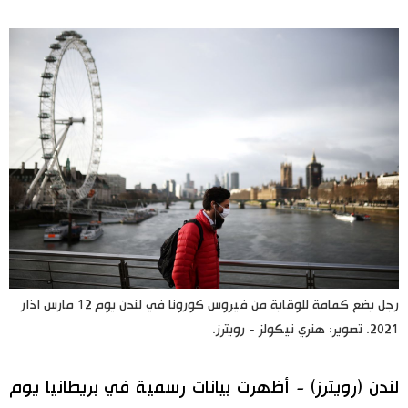
اليابان في فيديو
مانغا وأنيمي
علوم وتكنولوجيا
الأقسام
صور
الأكثر تفاعلا
أشخاص
اللغة اليابانية
تواصل معنا
رجل يضع كمامة للوقاية من فيروس كورونا في لندن يوم 12 مارس اذار
2021. تصوير: هنري نيكولز - رويترز.
تجارب وآراء
موسوعة اليابان
لندن (رويترز) - أظهرت بيانات رسمية في بريطانيا يوم
سياسة
هو وهي