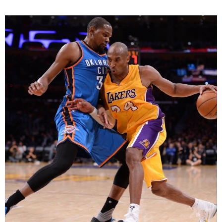
اليابان في فيديو
مانغا وأنيمي
علوم وتكنولوجيا
الأقسام
صور
الأكثر تفاعلا
أشخاص
اللغة اليابانية
تواصل معنا
تجارب وآراء
موسوعة اليابان
سياسة
هو وهي