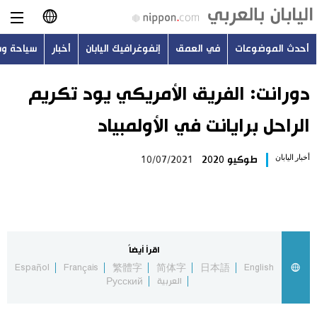
أحدث الموضوعات
في العمق
إنفوغرافيك اليابان
أخبار
سياحة و
日本語
English
دورانت: الفريق الأمريكي يود تكريم
الراحل برايانت في الأولمبياد
简体字
أحدث الموضوعات
أخبار اليابان
طوكيو 2020
10/07/2021
繁體字
في العمق
Français
إنفوغرافيك اليابان
Español
اقرأ أيضاً
أخبار
Español
Français
繁體字
简体字
日本語
English
Русский
العربية
Русский
سياحة وسفر