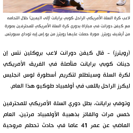
اقتصاد
المطبخ الياباني
لاعب كرة السلة الأمريكي الراحل كوبي برايانت (إلى اليمين) خلال التحامه
مع كيفن دورانت في مباراة بدوري كرة السلة الأمريكي للمحترفين بصورة
مجتمع
من أرشيف رويترز. صورة حصلت عليها رويترز من يو.إس.إيه توداي سبورتس.
ثقافة
(رويترز) - قال كيفن دورانت لاعب بروكلين نتس إن
لايف ستايل
جينات كوبي برايانت متأصلة في الفريق الأمريكي
لكرة السلة وسيتطلع لتكريم أسطورة لوس انجليس
طوكيو
ليكرز الراحل باللعب في أولمبياد طوكيو هذا العام.
إعلان
وتوفي برايانت، بطل دوري السلة الأمريكي للمحترفين
خمس مرات والفائز بذهبية الأولمبياد مرتين، العام
الماضي عن عمر 41 عاما في حادث تحطم مروحية