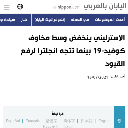
أحدث الموضوعات
في العمق
إنفوغرافيك اليابان
أخبار
سياحة و
日本語
English
الاسترليني ينخفض وسط مخاوف
كوفيد-19 بينما تتجه انجلترا لرفع
简体字
أحدث الموضوعات
القيود
繁體字
في العمق
أخبار اليابان
13/07/2021
Français
إنفوغرافيك اليابان
Español
أخبار
Русский
اقرأ أيضاً
سياحة وسفر
Español
Français
繁體字
简体字
日本語
English
العربية
Русский