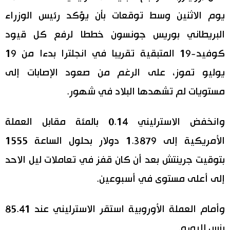
يوم الاثنين وسط توقعات بأن يؤكد رئيس الوزراء
اقتصاد
المطبخ الياباني
البريطاني بوريس جونسون خططا لرفع كل قيود
مجتمع
كوفيد-19 المتبقية تقريبا في انجلترا بدءا من 19
يوليو تموز، على الرغم من صعود الإصابات إلى
ثقافة
مستويات لم تشهدها البلاد في شهور.
لايف ستايل
وانخفض الاسترليني 0.14 بالمئة مقابل العملة
طوكيو
الأمريكية إلى 1.3879 دولار بحلول الساعة 1555
بتوقيت جرينتش بعد أن كان قفز في تعاملات ليل الاحد
إعلان
إلى أعلى مستوى في أسبوعين.
وأمام العملة الأوروبية استقر الاسترليني عند 85.41
بنس لليورو.