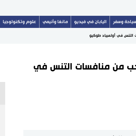
ياحة وسفر
اليابان في فيديو
مانغا وأنيمي
علوم وتكنولوجيا
 التنس في أولمبياد طوكيو
حب من منافسات التنس في