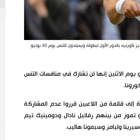
الكندية بيانكا أندريسكو خلال مباراة أمام الفرنسية أليز كورنيه بالدور الأول لبطولة ويمبلدون للتنس يوم 30 يونيو
و يوم الاثنين إنها لن تشارك في منافسات التنس
رونا.
 إلى قائمة من اللاعبين قرروا عدم المشاركة
لة التي تنطلق في 23 يوليو تموز من بينهم رفائيل نادال ودومينيك تيم
رينا وليامز وسيمونا هاليب.