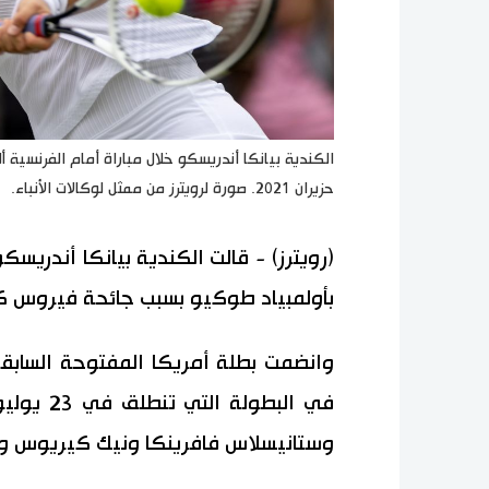
حزيران 2021. صورة لرويترز من ممثل لوكالات الأنباء.
(رويترز) - قالت الكندية بيانكا أندريسك
بأولمبياد طوكيو بسبب جائحة فيروس كو
وانضمت بطلة أمريكا المفتوحة السابقة
في البطو
وستانيسلاس فافرينكا ونيك كيريوس وسي