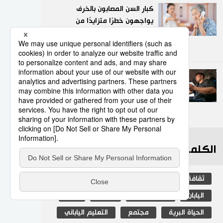
كبار السن المصابون بالخرف
يواجهون خطرًا متزايدًا من
عمليات الاحتيال في اليابان
9
03/08/2026
عدد قياسي لحوادث المرور
الناجمة عن استخدام الهواتف
الذكية في اليابان
10
10/07/2026
الكلمات الأكثر بحثا
ثقافة
المطبخ الياباني
جيجي برس
اليابان
التكنولوجيا
البيئة
بيئة
الحياة البرية
مجتمع
التعليم الياباني