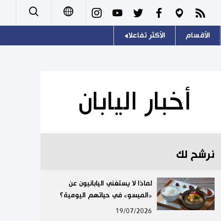
الأقسام
الأكثر تفاعلا
日本語
صور
اللغة اليابانية
English
أشخاص
موسوعة اليابان
简体字
أخبار اليابان
تجارب وآراء
هو وهي
繁體字
سياسة
المطبخ الياباني
Français
نرشح لك
اقتصاد
Español
مجتمع
لماذا لا يستغني اليابانيون عن
Русский
«الميسو» في حياتهم اليومية؟
ثقافة
19/07/2026