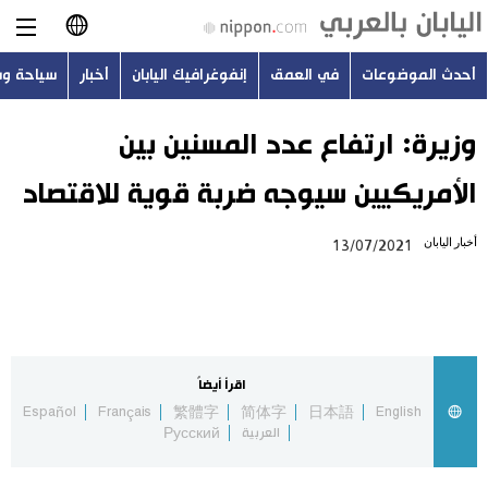
أحدث الموضوعات
في العمق
إنفوغرافيك اليابان
أخبار
سياحة و
日本語
English
وزيرة: ارتفاع عدد المسنين بين
الأمريكيين سيوجه ضربة قوية للاقتصاد
简体字
أحدث الموضوعات
أخبار اليابان
13/07/2021
繁體字
في العمق
Français
إنفوغرافيك اليابان
Español
اقرأ أيضاً
أخبار
Español
Français
繁體字
简体字
日本語
English
Русский
العربية
Русский
سياحة وسفر