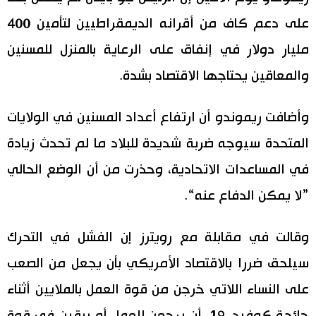
على دعم كاف من أقرانه الديمقراطيين لتأمين 400
اقتصاد
المطبخ الياباني
مليار دولار في إنفاق على الرعاية بالمنزل للمسنين
مجتمع
والمعاقين يحتاجها الاقتصاد بشدة.
ثقافة
وأضافت ريموندو أن ارتفاع أعداد المسنين في الولايات
المتحدة سيوجه ضربة شديدة للبلاد ما لم تحدث زيادة
لايف ستايل
في المساعدات الاتحادية، وحذرت من أن الوضع الحالي
طوكيو
”لا يمكن الدفاع عنه“.
إعلان
وقالت في مقابلة مع رويترز إن الفشل في التحرك
سيلحق ضررا بالاقتصاد الأمريكي بأن يجعل من الصعب
على النساء اللاتي خرجن من قوة العمل بالملايين أثناء
جائحة كوفيد-19، أن يرجعن للعمل أو يبقين في قوة