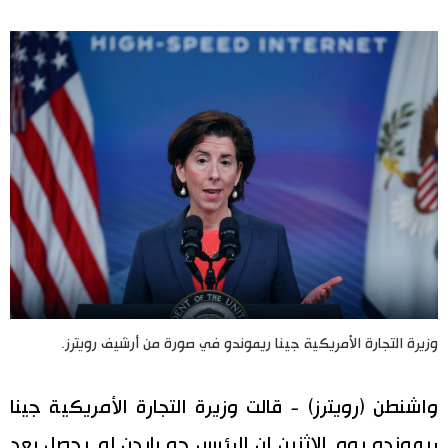
اليابان في فيديو
مانغا وأنيمي
علوم وتكنولوجيا
الأقسام
صور
الأكثر تفاعلا
أشخاص
اللغة اليابانية
تواصل معنا
وزيرة التجارة الأمريكية جينا ريموندو في صورة من أرشيف رويترز.
تجارب وآراء
موسوعة اليابان
واشنطن (رويترز) - قالت وزيرة التجارة الأمريكية جينا
سياسة
هو وهي
ريموندو يوم الاثنين إن الرئيس جو بايدن لم يحصل بعد