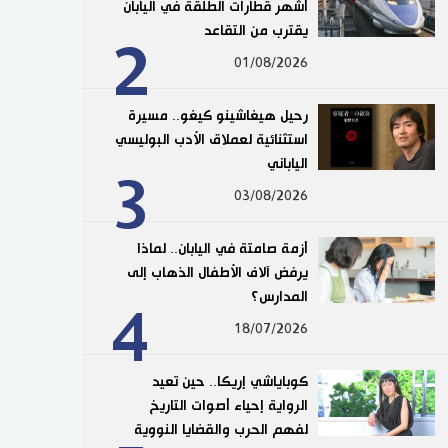
أشهر قطارات الطلقة في اليابان
يقترب من التقاعد
2
01/08/2026
رحيل هيغاشينو كيغو.. مسيرة
استثنائية لعملاق الأدب البوليسي
الياباني
3
03/08/2026
أزمة صامتة في اليابان.. لماذا
يرفض آلاف الأطفال الذهاب إلى
المدارس؟
4
18/07/2026
كوباياشي إريكا.. حين تعيد
الرواية إحياء أصوات التاريخ
لفهم الحرب والقضايا النووية