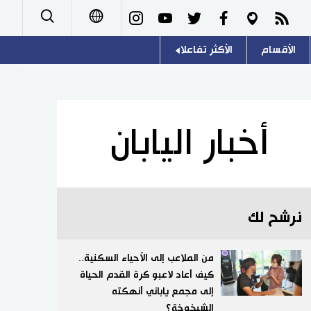
الأقسام
الأكثر تفاعلا
日本語
صور
اللغة اليابانية
English
أشخاص
موسوعة اليابان
简体字
أخبار اليابان
تجارب وآراء
هو وهي
繁體字
سياسة
المطبخ الياباني
Français
نرشح لك
اقتصاد
Español
مجتمع
من الملاعب إلى الأحياء السكنية..
Русский
كيف أعاد لاعبو كرة القدم الحياة
إلى مجمع ياباني أنهكته
ثقافة
الشيخوخة؟