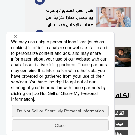
كبار السن المصابون بالخرف
يواجهون خطرًا متزايدًا من
عمليات الاحتيال في اليابان
9
03/08/2026
عدد قياسي لحوادث المرور
الناجمة عن استخدام الهواتف
الذكية في اليابان
10
10/07/2026
الكلمات الأكثر بحثا
ثقافة
المطبخ الياباني
اليابان
جيجي برس
الكاكي
التعليم الياباني
البيئة
التكنولوجيا
الحياة البرية