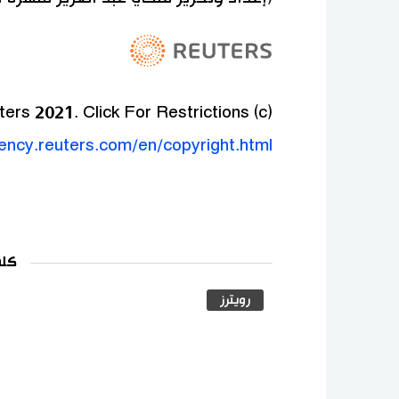
(c) Copyright Thomson Reuters 2021. Click For Restrictions -
gency.reuters.com/en/copyright.html
كلم
رويترز