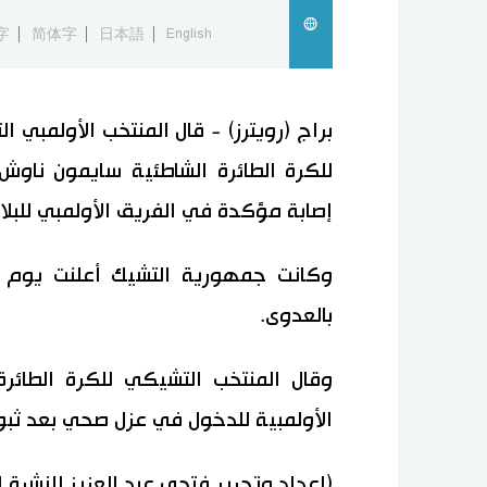
字
简体字
日本語
English
براج (رويترز) - قال المنتخب الأولمبي 
للكرة الطائرة الشاطئية سايمون ناوش
إصابة مؤكدة في الفريق الأولمبي للبلاد
وكانت جمهورية التشيك أعلنت يوم ال
بالعدوى.
وقال المنتخب التشيكي للكرة الطائر
الأولمبية للدخول في عزل صحي بعد ثبوت
(إعداد وتحرير فتحي عبد العزيز للنشرة ا