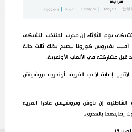
اقرأ أيضاً
繁體
Français
Español
العربية
Русский
التشيكي يوم الثلاثاء إن مدرب المنتخب التشيكي
 أصيب بفيروس كورونا ليصبح بذلك ثالث حالة
 قبل مشاركته في الألعاب الأولمبية.
اثنين إصابة لاعب الفريق أوندريه بروشيتش
ة الشاطئية إن ناوش وبروشيتش غادرا القرية
 إصابتهما بالعدوى.
لعربية)