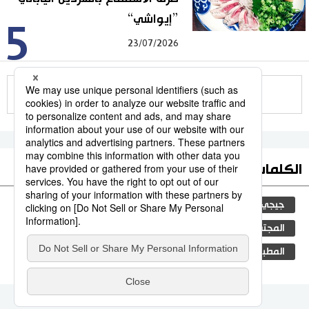
”إيواشي“
5
23/07/2026
للمزيد
الكلمات الأكثر بحثا
جيجي برس
التعليم الياباني
ثقافة
اليابان
المجتمع الياباني
مجتمع
فن
تكنولوجيا
المطبخ الياباني
اقتصاد