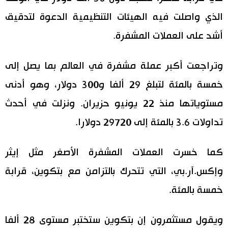
الذي واصلت فيه الهيئات التنظيمية الدعوة لتدقيق
اقتصاد
المطبخ الياباني
أشد على العملات المشفرة.
مجتمع
وتراجعت أكبر عملة مشفرة في العالم بما يصل إلى
ثقافة
خمسة بالمئة لتبلغ 29 ألفا و300 دولار، وهو أدنى
مستوياتها منذ 22 يونيو حزيران. ونزلت في أحدث
لايف ستايل
تداولات 3.6 بالمئة إلى 29720 دولارا.
طوكيو
كما خسرت العملات المشفرة الأصغر مثل إيثر
إعلان
وإكس.آر.بي، التي تتحرك بالتزامن مع بتكوين، قرابة
خمسة بالمئة.
ويقول مستثمرون إن بتكوين ستختبر مستوى 28 ألفا