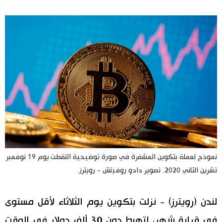
اليابان في فيديو
مانغا وأنيمي
علوم وتكنولوجيا
الأقسام
صور
الأكثر تفاعلا
أشخاص
نموذج لعملة بتكوين المشفرة في صورة توضيحية التقطت يوم 19 نوفمبر
اللغة اليابانية
تواصل معنا
تشرين الثاني 2020. تصوير دادو روفيتش - رويترز.
تجارب وآراء
موسوعة اليابان
لندن (رويترز) - نزلت بتكوين يوم الثلاثاء لأقل مستوى
سياسة
هو وهي
في قرابة شهر، لتهبط دون 30 ألف دولار في الوقت