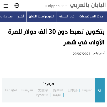
أحدث الموضوعات
في العمق
إنفوغرافيك اليابان
أخبار
سياحة و
日本語
English
بتكوين تهبط دون 30 ألف دولار للمرة
الأولى في شهر
简体字
أحدث الموضوعات
أخبار اليابان
20/07/2021
繁體字
في العمق
Français
إنفوغرافيك اليابان
Español
اقرأ أيضاً
أخبار
Español
Français
繁體字
简体字
日本語
English
Русский
العربية
Русский
سياحة وسفر