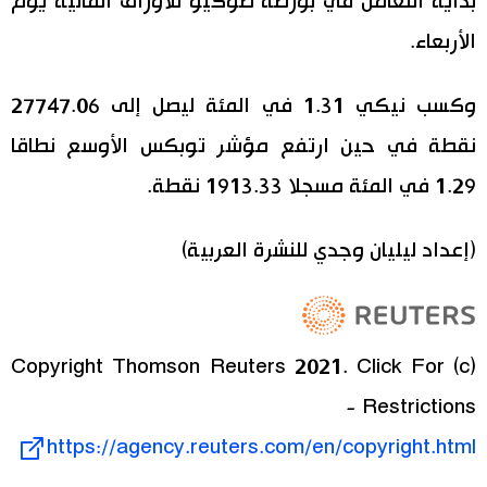
بداية التعامل في بورصة طوكيو للأوراق المالية يوم
الأربعاء.
اقتصاد
المطبخ الياباني
وكسب نيكي 1.31 في المئة ليصل إلى 27747.06
مجتمع
نقطة في حين ارتفع مؤشر توبكس الأوسع نطاقا
ثقافة
1.29 في المئة مسجلا 1913.33 نقطة.
لايف ستايل
(إعداد ليليان وجدي للنشرة العربية)
طوكيو
إعلان
(c) Copyright Thomson Reuters 2021. Click For
Restrictions -
https://agency.reuters.com/en/copyright.html