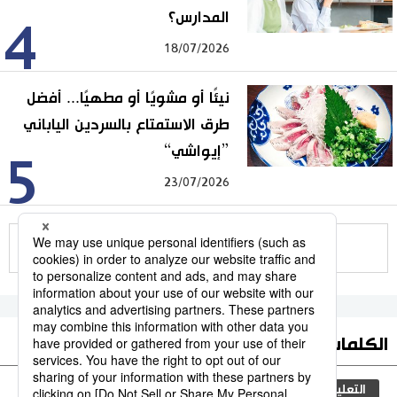
المدارس؟
4
18/07/2026
نيئًا أو مشويًا أو مطهيًا... أفضل
طرق الاستمتاع بالسردين الياباني
”إيواشي“
5
23/07/2026
للمزيد
الكلمات الأكثر بحثا
التعليم الياباني
مجتمع
الجنس
طوكيو