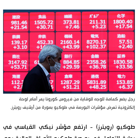
اليابان في فيديو
مانغا وأنيمي
علوم وتكنولوجيا
الأقسام
صور
الأكثر تفاعلا
أشخاص
اللغة اليابانية
رجل يضع كمامة للوجه للوقاية من فيروس كورونا يمر أمام لوحة
تواصل معنا
إلكترونية تعرض مؤشرات البورصة في طوكيو بصورة من أرشيف رويترز.
تجارب وآراء
موسوعة اليابان
طوكيو (رويترز) - ارتفع مؤشر نيكي القياسي في
سياسة
هو وهي