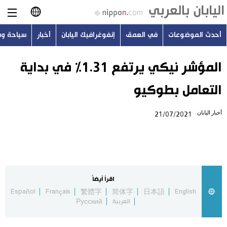
أحدث الموضوعات
في العمق
إنفوغرافيك اليابان
أخبار
سياحة و
日本語
English
المؤشر نيكي يرتفع 1.31% في بداية
التعامل بطوكيو
简体字
أحدث الموضوعات
أخبار اليابان
21/07/2021
繁體字
في العمق
Français
إنفوغرافيك اليابان
Español
اقرأ أيضاً
أخبار
Español
Français
繁體字
简体字
日本語
English
Русский
العربية
Русский
سياحة وسفر