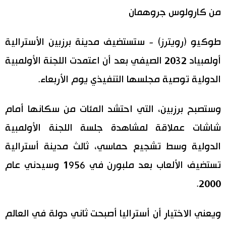
من كارولوس جروهمان
اقتصاد
المطبخ الياباني
طوكيو (رويترز) - ستستضيف مدينة برزبين الأسترالية
مجتمع
أولمبياد 2032 الصيفي بعد أن اعتمدت اللجنة الأولمبية
ثقافة
الدولية توصية مجلسها التنفيذي يوم الأربعاء.
لايف ستايل
وستصبح برزبين، التي احتشد المئات من سكانها أمام
شاشات عملاقة لمشاهدة جلسة اللجنة الأولمبية
طوكيو
الدولية وسط تشجيع حماسي، ثالث مدينة أسترالية
إعلان
تستضيف الألعاب بعد ملبورن في 1956 وسيدني عام
2000.
ويعني الاختيار أن أستراليا أصبحت ثاني دولة في العالم