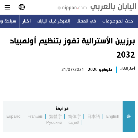
أحدث الموضوعات
في العمق
إنفوغرافيك اليابان
أخبار
سياحة و
日本語
English
برزبين الأسترالية تفوز بتنظيم أولمبياد
2032
简体字
أحدث الموضوعات
أخبار اليابان
طوكيو 2020
21/07/2021
繁體字
في العمق
Français
إنفوغرافيك اليابان
Español
اقرأ أيضاً
أخبار
Español
Français
繁體字
简体字
日本語
English
Русский
العربية
Русский
سياحة وسفر