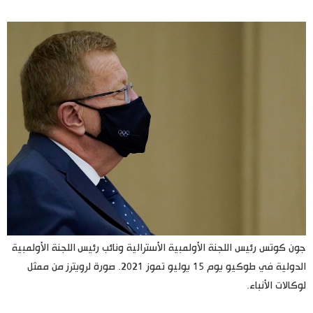
اليابان في فيديو
مانغا وأنيمي
علوم وتكنولوجيا
الأقسام
صور
الأكثر تفاعلا
أشخاص
اللغة اليابانية
تواصل معنا
جون كوتس رئيس اللجنة الأولمبية الأسترالية ونائب رئيس اللجنة الأولمبية
تجارب وآراء
موسوعة اليابان
الدولية في طوكيو يوم 15 يوليو تموز 2021. صورة لرويترز من ممثل
لوكالات الأنباء.
سياسة
هو وهي