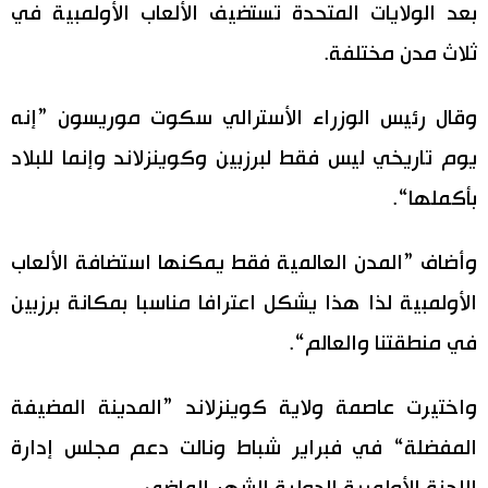
بعد الولايات المتحدة تستضيف الألعاب الأولمبية في
ثلاث مدن مختلفة.
وقال رئيس الوزراء الأسترالي سكوت موريسون ”إنه
يوم تاريخي ليس فقط لبرزبين وكوينزلاند وإنما للبلاد
بأكملها“.
وأضاف ”المدن العالمية فقط يمكنها استضافة الألعاب
الأولمبية لذا هذا يشكل اعترافا مناسبا بمكانة برزبين
في منطقتنا والعالم“.
واختيرت عاصمة ولاية كوينزلاند ”المدينة المضيفة
المفضلة“ في فبراير شباط ونالت دعم مجلس إدارة