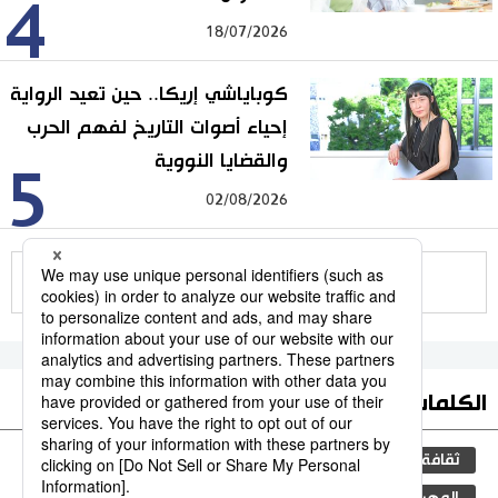
4
18/07/2026
كوباياشي إريكا.. حين تعيد الرواية
إحياء أصوات التاريخ لفهم الحرب
والقضايا النووية
5
02/08/2026
للمزيد
الكلمات الأكثر بحثا
ثقافة
اليابان
المطبخ الياباني
جيجي برس