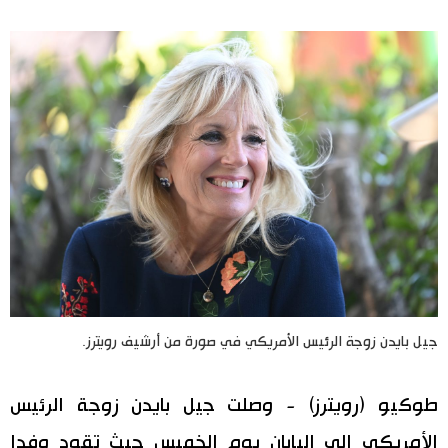
اليابان في فيديو
مانغا وأنيمي
علوم وتكنولوجيا
الأقسام
صور
الأكثر تفاعلا
أشخاص
اللغة اليابانية
تواصل معنا
جيل بايدن زوجة الرئيس الأمريكي في صورة من أرشيف رويترز.
تجارب وآراء
موسوعة اليابان
طوكيو (رويترز) - وصلت جيل بايدن زوجة الرئيس
سياسة
هو وهي
الأمريكي إلى اليابان يوم الخميس حيث تقود وفدا