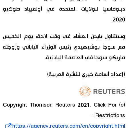
دبلوماسيا للولايات المتحدة في أولمبياد طوكيو
اقتصاد
المطبخ الياباني
2020.
مجتمع
وستتناول بايدن العشاء في وقت لاحق يوم الخميس
ثقافة
مع سوجا يوشيهيدي رئيس الوزراء الياباني وزوجته
ماريكو سوجا في العاصمة اليابانية.
لايف ستايل
(إعداد أسامة خيري للنشرة العربية)
طوكيو
إعلان
(c) Copyright Thomson Reuters 2021. Click For
Restrictions -
https://agency.reuters.com/en/copyright.html