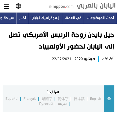
أحدث الموضوعات
في العمق
إنفوغرافيك اليابان
أخبار
سياحة و
日本語
English
جيل بايدن زوجة الرئيس الأمريكي تصل
إلى اليابان لحضور الأولمبياد
简体字
أحدث الموضوعات
أخبار اليابان
طوكيو 2020
22/07/2021
繁體字
في العمق
Français
إنفوغرافيك اليابان
Español
اقرأ أيضاً
أخبار
Español
Français
繁體字
简体字
日本語
English
Русский
العربية
Русский
سياحة وسفر