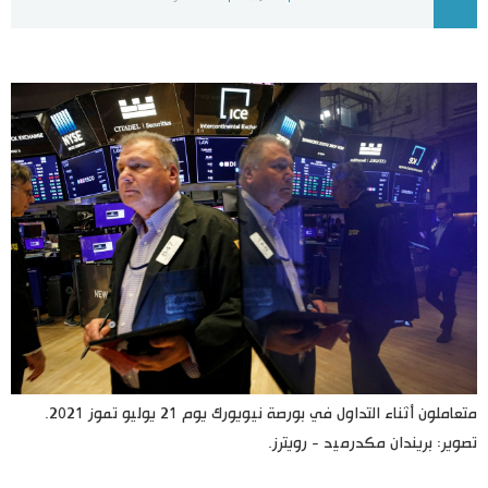
اليابان في فيديو
مانغا وأنيمي
علوم وتكنولوجيا
الأقسام
صور
الأكثر تفاعلا
أشخاص
اللغة اليابانية
تواصل معنا
تجارب وآراء
موسوعة اليابان
متعاملون أثناء التداول في بورصة نيويورك يوم 21 يوليو تموز 2021.
تصوير: بريندان مكدرميد - رويترز.
سياسة
هو وهي