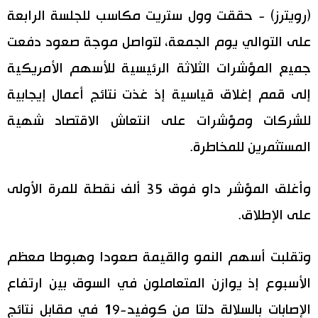
(رويترز) - حققت وول ستريت مكاسب للجلسة الرابعة
اقتصاد
المطبخ الياباني
على التوالي يوم الجمعة، لتواصل موجة صعود دفعت
جميع المؤشرات الثلاثة الرئيسية للأسهم الأمريكية
مجتمع
إلى قمم إغلاق قياسية إذ غذت نتائج أعمال إيجابية
ثقافة
للشركات ومؤشرات على انتعاش الاقتصاد شهية
المستثمرين للمخاطرة.
لايف ستايل
وأغلق المؤشر داو فوق 35 ألف نقطة للمرة الأولى
طوكيو
على الإطلاق.
إعلان
وتقلبت أسهم النمو والقيمة صعودا وهبوطا معظم
الأسبوع إذ يوازن المتعاملون في السوق بين ارتفاع
الإصابات بالسلالة دلتا من كوفيد-19 في مقابل نتائج