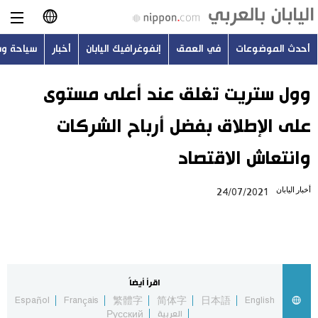
أحدث الموضوعات
في العمق
إنفوغرافيك اليابان
أخبار
سياحة و
日本語
English
وول ستريت تغلق عند أعلى مستوى
على الإطلاق بفضل أرباح الشركات
简体字
أحدث الموضوعات
وانتعاش الاقتصاد
繁體字
في العمق
أخبار اليابان
24/07/2021
Français
إنفوغرافيك اليابان
Español
أخبار
Русский
اقرأ أيضاً
سياحة وسفر
Español
Français
繁體字
简体字
日本語
English
العربية
Русский