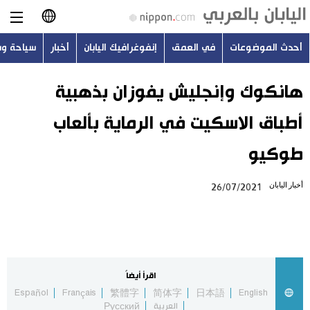
أحدث الموضوعات
في العمق
إنفوغرافيك اليابان
أخبار
سياحة و
日本語
English
هانكوك وإنجليش يفوزان بذهبية
أطباق الاسكيت في الرماية بألعاب
简体字
أحدث الموضوعات
طوكيو
繁體字
في العمق
أخبار اليابان
26/07/2021
Français
إنفوغرافيك اليابان
Español
أخبار
Русский
اقرأ أيضاً
سياحة وسفر
Español
Français
繁體字
简体字
日本語
English
العربية
Русский