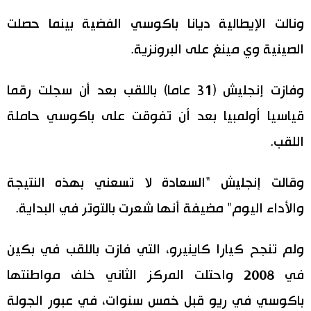
ونالت الإيطالية ديانا باكوسي الفضية بينما حصلت
اقتصاد
المطبخ الياباني
الصينية وي مينغ على البرونزية.
مجتمع
وفازت إنجليش (31 عاما) باللقب بعد أن سجلت رقما
ثقافة
قياسيا أولمبيا بعد أن تفوقت على باكوسي حاملة
اللقب.
لايف ستايل
وقالت إنجليش "السعادة لا تسعني بهذه النتيجة
طوكيو
والأداء اليوم" مضيفة أنها شعرت بالتوتر في البداية.
إعلان
ولم تنجح كيارا كاينيرو، التي فازت باللقب في بكين
في 2008 واحتلت المركز الثاني خلف مواطنتها
باكوسي في ريو قبل خمس سنوات، في عبور الجولة