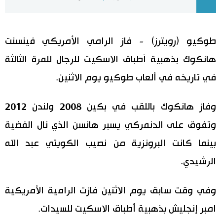
اليابان في فيديو
طوكيو (رويترز) - فاز الرامي الأمريكي فينسنت
مانغا وأنيمي
هانكوك بذهبية أطباق الاسكيت للرجال للمرة الثالثة
علوم وتكنولوجيا
في تاريخه في ألعاب طوكيو يوم الاثنين.
الأقسام
وفاز هانكوك باللقب في بكين 2008 ولندن 2012
وتفوق على الدنمركي يسبر هانسن الذي نال الفضية
صور
الأكثر تفاعلا
بينما كانت البرونزية من نصيب الكويتي عبد الله
أشخاص
اللغة اليابانية
تواصل معنا
الرشيدي.
تجارب وآراء
موسوعة اليابان
وفي وقت سابق يوم الاثنين فازت الرامية الأمريكية
امبر إنجليش بذهبية أطباق الاسكيت للسيدات.
سياسة
هو وهي