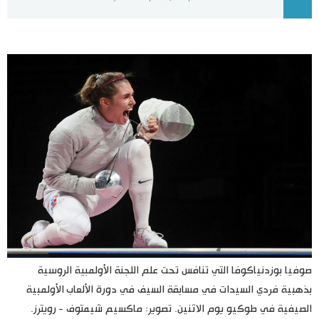
اليابان في فيديو
مانغا وأنيمي
علوم وتكنولوجيا
الأقسام
صور
الأكثر تفاعلا
أشخاص
اللغة اليابانية
تواصل معنا
تجارب وآراء
موسوعة اليابان
صوفيا بوزدنياكوفا التي تنافس تحت علم اللجنة الأولمبية الروسية
بذهبية فردي السيدات في مسابقة السيف في دورة الألعاب الأولمبية
سياسة
هو وهي
الصيفية في طوكيو يوم الاثنين. تصوير: ماكسيم شيمتوف - رويترز.