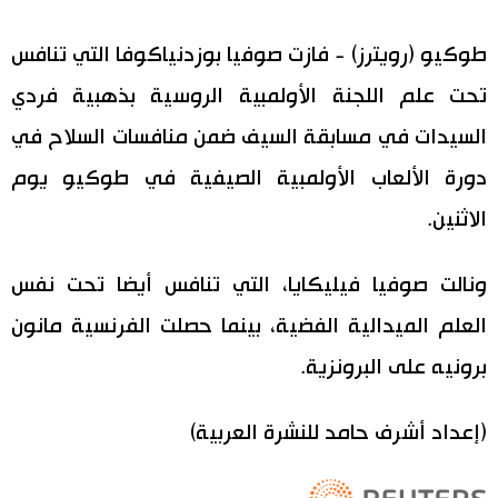
اقتصاد
المطبخ الياباني
طوكيو (رويترز) - فازت صوفيا بوزدنياكوفا التي تنافس
تحت علم اللجنة الأولمبية الروسية بذهبية فردي
مجتمع
السيدات في مسابقة السيف ضمن منافسات السلاح في
ثقافة
دورة الألعاب الأولمبية الصيفية في طوكيو يوم
الاثنين.
لايف ستايل
ونالت صوفيا فيليكايا، التي تنافس أيضا تحت نفس
طوكيو
العلم الميدالية الفضية، بينما حصلت الفرنسية مانون
إعلان
برونيه على البرونزية.
(إعداد أشرف حامد للنشرة العربية)