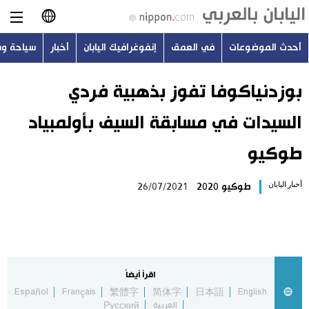
أحدث الموضوعات
في العمق
إنفوغرافيك اليابان
أخبار
سياحة و
日本語
English
بوزدنياكوفا تفوز بذهبية فردي
السيدات في مسابقة السيف بأولمبياد
简体字
أحدث الموضوعات
طوكيو
繁體字
في العمق
أخبار اليابان
طوكيو 2020
26/07/2021
Français
إنفوغرافيك اليابان
Español
أخبار
Русский
اقرأ أيضاً
سياحة وسفر
Español
Français
繁體字
简体字
日本語
English
العربية
Русский