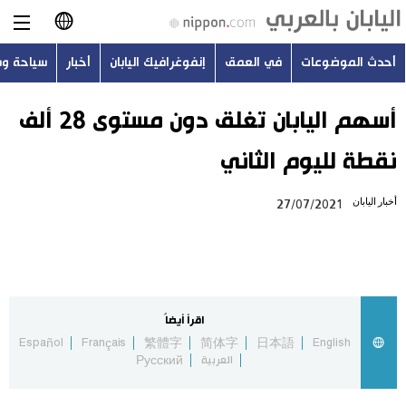
أحدث الموضوعات
في العمق
إنفوغرافيك اليابان
أخبار
سياحة و
日本語
English
أسهم اليابان تغلق دون مستوى 28 ألف
نقطة لليوم الثاني
简体字
أحدث الموضوعات
أخبار اليابان
27/07/2021
繁體字
في العمق
Français
إنفوغرافيك اليابان
Español
اقرأ أيضاً
أخبار
Español
Français
繁體字
简体字
日本語
English
Русский
العربية
Русский
سياحة وسفر