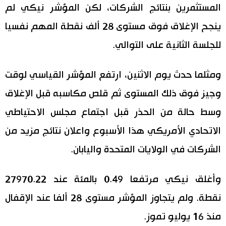
المستثمرين بنتائج الشركات، لكن المؤشر نيكي لم
اقتصاد
المطبخ الياباني
ينجح الإغلاق فوق مستوى 28 ألف نقطة المهم نفسيا
للجلسة الثانية على التوالي.
مجتمع
ومثلما حدث يوم الاثنين، ارتفع المؤشر القياسي لوقت
ثقافة
وجيز فوق ذلك المستوى ثم قلص مكاسبه قبل الإغلاق
لايف ستايل
وسط حالة من الحذر قبل اجتماع مجلس الاحتياطي
الاتحادي الأمريكي هذا الأسبوع واعلان نتائج مزيد من
طوكيو
الشركات في الولايات المتحدة واليابان.
إعلان
وأغلق نيكي مرتفعا 0.49 بالمئة عند 27970.22
نقطة. ولم يتجاوز المؤشر مستوى 28 ألفا عند الإقفال
منذ 16 يوليو تموز.