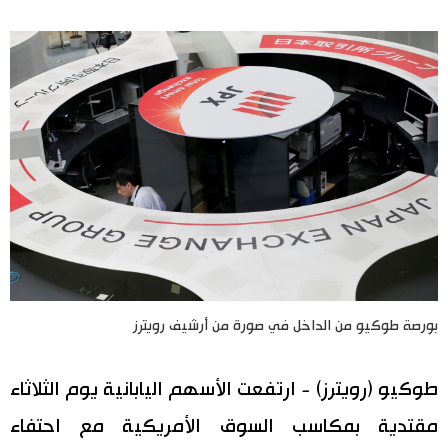
اليابان في فيديو
مانغا وأنيمي
علوم وتكنولوجيا
الأقسام
صور
الأكثر تفاعلا
أشخاص
اللغة اليابانية
تواصل معنا
بورصة طوكيو من الداخل في صورة من أرشيف رويترز
تجارب وآراء
موسوعة اليابان
طوكيو (رويترز) - ارتفعت الأسهم اليابانية يوم الثلاثاء
مقتدية بمكاسب السوق الأمريكية مع احتفاء
سياسة
هو وهي