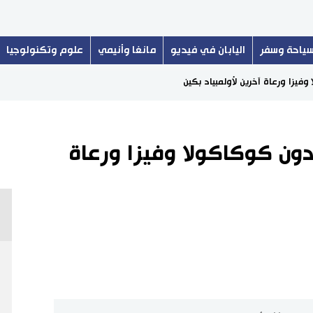
ياحة وسفر
اليابان في فيديو
مانغا وأنيمي
علوم وتكنولوجيا
يزا ورعاة آخرين لأولمبياد بكين
ون كوكاكولا وفيزا ورعاة