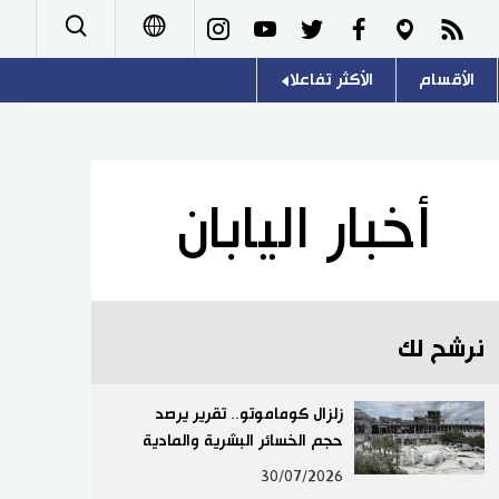
الأقسام
الأكثر تفاعلا
日本語
صور
اللغة اليابانية
English
أشخاص
موسوعة اليابان
简体字
أخبار اليابان
تجارب وآراء
هو وهي
繁體字
سياسة
المطبخ الياباني
Français
نرشح لك
اقتصاد
Español
مجتمع
زلزال كوماموتو.. تقرير يرصد
Русский
حجم الخسائر البشرية والمادية
ثقافة
30/07/2026