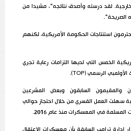
لخارجية. لقد درسته وأصدق نتائجه“، مشيدا من
 الصريحة“.
ترمون استنتاجات الحكومة الأمريكية، لكنهم
ريكية الخمس التي لديها التزامات رعاية تجري
أولمبي الرسمي (TOP).
ون والمقيمون السابقون وبعض المشرعين
نية سهلت العمل القسري من خلال احتجاز حوالي
المسلمة في المعسكرات منذ عام 2016.
ر إدارة ترامب السابقة بأن معسكرات الاعتقال