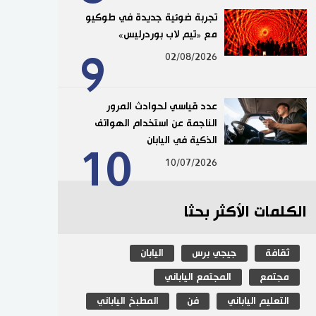
تجربة ضوئية جديدة في طوكيو
مع «تيم لاب بوردرليس»
9
02/08/2026
عدد قياسي لحوادث المرور
الناجمة عن استخدام الهواتف
الذكية في اليابان
10
10/07/2026
الكلمات الأكثر بحثا
ثقافة
جيجي برس
اليابان
مجتمع
المجتمع الياباني
التعليم الياباني
فن
المطبخ الياباني