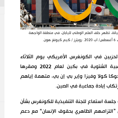
للصيانة، تظهر خلف العلم الوطني لليابان، في منطقة الواجهة
ن.
لحزبين في الكونغرس الأمريكي يوم الثلاثاء
الشركات الراعية لدورة الألعاب الأولمبية الشتوية في بكين لعام 2022 ومقرها
وكا كولا وفيزا وإير بي إن بي، متهمة إياهم
ارتكاب إبادة جماعية في الصين.
لسة استماع للجنة التنفيذية للكونغرس بشأن
ين ”التزامهم الظاهري بحقوق الإنسان“ مع دعم