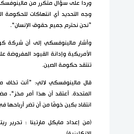
وردا على سؤال متكرر من مالينوفسكي
وجه التحديد أي انتهاكات للحكومة الص
”نحن نحترم جميع حقوق الإنسان“.
وأشار مالينوفسكي إلى أن شركة كو
الأمريكية وإدانة القيود المفروضة ع
تنتقد حكومة الصين.
قال مالينوفسكي لالي: ”أنت تخاف من
المتحدة. أعتقد أن هذا أمر مخز“، مضي
انتقاد بكين خوفًا من أن تضر أرباحها في
(من إعداد مايكل مارتينا ؛ تحرير ريت
الإنكليزية)