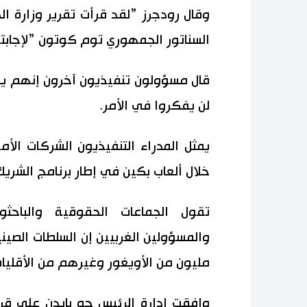
وقال رودجرز ”لقد قرأت تقرير وزارة ا
السناتور الجمهوري توم كوتون ”لإجابته
قال مسؤولون تنفيذيون آخرون إنهم يح
لن يفكروا في الأمر.
يمثل المدراء التنفيذيون الشركات الأم
خلال ألعاب بكين في إطار برنامج الشريك ال
تقول الجماعات الحقوقية والباحث
والمسؤولين الغربيين إن السلطات الصي
مليون من الأويغور وغيرهم من الأقليات 
وافقت إدارة الرئيس جو بايدن على قرا