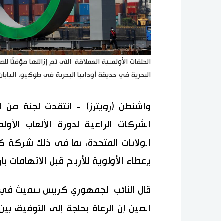
الحلقات الأولمبية العملاقة، التي تم إزالتها مؤقتًا 
البحرية في حديقة أودايبا البحرية في طوكيو، اليابان، 6 أغسطس/ آب 2020. رويترز / كيم كيونغ هو
واشنطن (رويترز) - انتقدت لجنة من ا
الولايات المتحدة، بما في ذلك شركة ك
بإعطاء الأولوية للأرباح قبل الاتهامات ب
قال النائب الجمهوري كريس سميث في ج
الصين إن الرعاة بحاجة إلى التوفيق ب