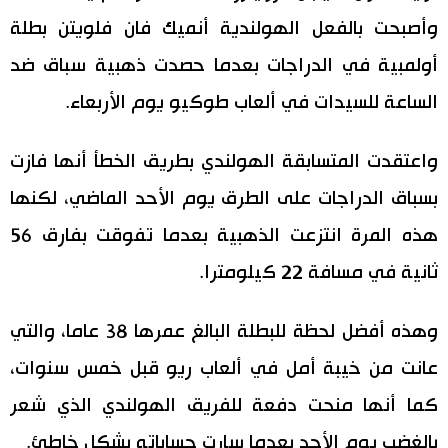
وأصبحت بالفعل الهولندية أنميك فان فلويتن بطلة
اقتصاد
المطبخ الياباني
أولمبية في الدراجات بعدما حصدت ذهبية سباق ضد
مجتمع
الساعة للسيدات في ألعاب طوكيو يوم الأربعاء.
ثقافة
واعتقدت المتسابقة الهولندي بطريق الخطأ أنها فازت
بسباق الدراجات على الطرق يوم الأحد الماضي، لكنها
لايف ستايل
هذه المرة انتزعت الذهبية بعدما تفوقت بفارق 56
طوكيو
ثانية في مسافة 22 كيلومترا.
إعلان
وهذه أفضل لحظة للبطلة البالغ عمرها 38 عاما، والتي
عانت من خيبة أمل في ألعاب ريو قبل خمس سنوات،
كما أنها منحت دفعة للفريق الهولندي الذي شعر
بالغضب يوم الأحد بعدما سارت حساباته بشكل خاطئ.