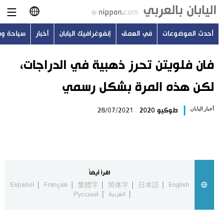
أحدث الموضوعات
في العمق
إنفوغرافيك اليابان
أخبار
سياحة و
日本語
English
فان فلويتن تحرز ذهبية في الدراجات،
لكن هذه المرة بشكل رسمي
简体字
أحدث الموضوعات
أخبار اليابان
طوكيو 2020
28/07/2021
繁體字
في العمق
Français
إنفوغرافيك اليابان
Español
اقرأ أيضاً
أخبار
Español
Français
繁體字
简体字
日本語
English
Русский
العربية
Русский
سياحة وسفر