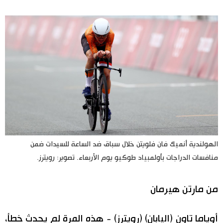
اليابان في فيديو
مانغا وأنيمي
علوم وتكنولوجيا
الأقسام
صور
الأكثر تفاعلا
الهولندية أنميك فان فلويتن خلال سباق ضد الساعة للسيدات ضمن
أشخاص
منافسات الدراجات بأولمبياد طوكيو يوم الأربعاء. تصوير: رويترز.
اللغة اليابانية
تواصل معنا
تجارب وآراء
موسوعة اليابان
من مارتن هيرمان
سياسة
هو وهي
أوياما تاون (اليابان) (رويترز) - هذه المرة لم يحدث خطأ،