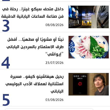
داخل متحف سيكو غينزا.. رحلة في
فن صناعة الساعات اليابانية الدقيقة
3
08/08/2026
نيئًا أو مشويًا أو مطهيًا... أفضل
طرق الاستمتاع بالسردين الياباني
”إيواشي“
4
23/07/2026
رحيل هيغاشينو كيغو.. مسيرة
استثنائية لعملاق الأدب البوليسي
الياباني
5
03/08/2026