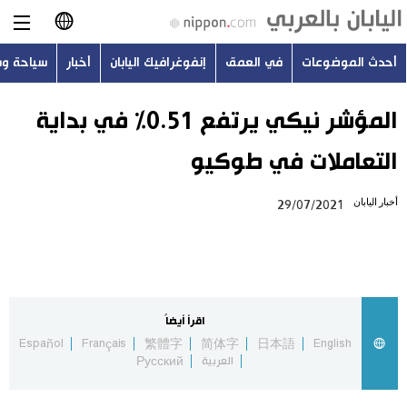
أحدث الموضوعات
في العمق
إنفوغرافيك اليابان
أخبار
سياحة و
日本語
English
المؤشر نيكي يرتفع 0.51% في بداية
التعاملات في طوكيو
简体字
أحدث الموضوعات
أخبار اليابان
29/07/2021
繁體字
في العمق
Français
إنفوغرافيك اليابان
Español
اقرأ أيضاً
أخبار
Español
Français
繁體字
简体字
日本語
English
Русский
العربية
Русский
سياحة وسفر