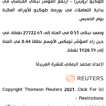
طوكيو (رويترز) - ارتفع المؤشر نيكي القياسي في
اقتصاد
بداية التعاملات في بورصة طوكيو للأوراق المالية
المطبخ الياباني
يوم الخميس.
مجتمع
وصعد نيكي 0.51 في المئة إلى 27722.61 نقطة، في
ثقافة
حين زاد المؤشر توبكس الأوسع نطاقا 0.44 في المئة
إلى 1928.19 نقطة.
لايف ستايل
طوكيو
(إعداد محمد اليماني للنشرة العربية)
إعلان
(c) Copyright Thomson Reuters 2021. Click For
Restrictions -