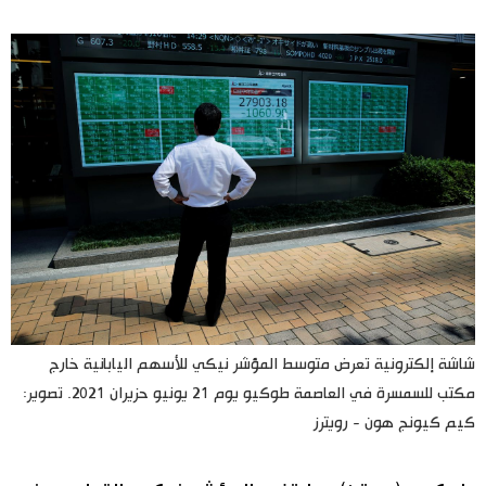
اليابان في فيديو
مانغا وأنيمي
علوم وتكنولوجيا
الأقسام
صور
الأكثر تفاعلا
أشخاص
اللغة اليابانية
تواصل معنا
شاشة إلكترونية تعرض متوسط المؤشر نيكي للأسهم اليابانية خارج
مكتب للسمسرة في العاصمة طوكيو يوم 21 يونيو حزيران 2021. تصوير:
تجارب وآراء
موسوعة اليابان
كيم كيونج هون - رويترز
سياسة
هو وهي