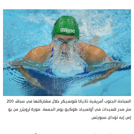
اليابان في فيديو
مانغا وأنيمي
علوم وتكنولوجيا
الأقسام
صور
الأكثر تفاعلا
أشخاص
اللغة اليابانية
تواصل معنا
السباحة الجنوب أفريقية تاتيانا شونميكر خلال مشاركتها في سباق 200
متر صدر للسيدات في أولمبياد طوكيو يوم الجمعة. صورة لرويترز من يو
تجارب وآراء
موسوعة اليابان
إس إيه توداي سبورتس.
سياسة
هو وهي