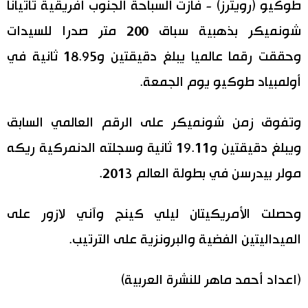
طوكيو (رويترز) - فازت السباحة الجنوب أفريقية تاتيانا
اقتصاد
المطبخ الياباني
شونميكر بذهبية سباق 200 متر صدرا للسيدات
وحققت رقما عالميا يبلغ دقيقتين و18.95 ثانية في
مجتمع
أولمبياد طوكيو يوم الجمعة.
ثقافة
وتفوق زمن شونميكر على الرقم العالمي السابق
لايف ستايل
ويبلغ دقيقتين و19.11 ثانية وسجلته الدنمركية ريكه
مولر بيدرسن في بطولة العالم 2013.
طوكيو
وحصلت الأمريكيتان ليلي كينج وآني لازور على
إعلان
الميداليتين الفضية والبرونزية على الترتيب.
(اعداد أحمد ماهر للنشرة العربية)