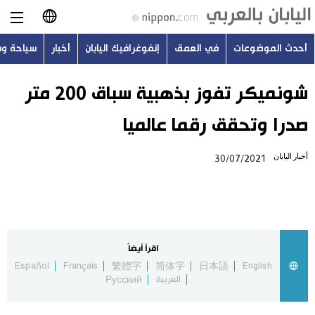
أحدث الموضوعات
في العمق
إنفوغرافيك اليابان
أخبار
سياحة و
日本語
English
شونميكر تفوز بذهبية سباق 200 متر
صدرا وتحقق رقما عالميا
简体字
أحدث الموضوعات
أخبار اليابان
30/07/2021
繁體字
في العمق
Français
إنفوغرافيك اليابان
Español
اقرأ أيضاً
أخبار
Español
Français
繁體字
简体字
日本語
English
Русский
العربية
Русский
سياحة وسفر