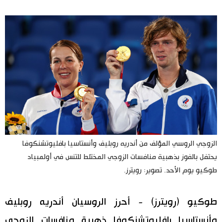
اليابان في فيديو
مانغا وأنيمي
علوم وتكنولوجيا
الأقسام
صور
الأكثر تفاعلا
الزوجي الروسي المؤلف من أندريه روبليف وأنستاسيا بافليوتشنكوفا
أشخاص
يحتفل بالفوز بذهبية منافسات الزوجي المختلط للتنس في أولمبياد
اللغة اليابانية
تواصل معنا
طوكيو يوم الأحد. تصوير: رويترز.
تجارب وآراء
موسوعة اليابان
طوكيو (رويترز) - أحرز الروسيان أندريه روبليف
سياسة
هو وهي
وأنستاسيا بافليوتشنكوفا ذهبية منافسات الزوجي