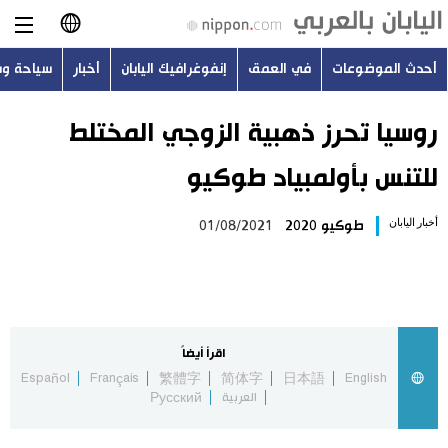
أحدث الموضوعات
في العمق
إنفوغرافيك اليابان
أخبار
سياحة و
日本語
English
روسيا تحرز ذهبية الزوجي المختلط
للتنس بأولمبياد طوكيو
简体字
أحدث الموضوعات
أخبار اليابان
طوكيو 2020
01/08/2021
繁體字
في العمق
Français
إنفوغرافيك اليابان
Español
اقرأ أيضاً
أخبار
Español
Français
繁體字
简体字
日本語
English
Русский
العربية
Русский
سياحة وسفر