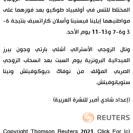
المختلط للتنس في أولمبياد طوكيو بعد فوزهما على
اقتصاد
المطبخ الياباني
مواطنيهما إيلينا فيسنينا وأسلان كاراتسيف بنتيجة 6-
مجتمع
3 و6-7 و13-11 يوم الأحد.
ثقافة
ونال الزوجي الأسترالي آشلي بارتي وجون بيرز
الميدالية البرونزية يوم السبت بعد انسحاب الزوجي
لايف ستايل
الصربي المؤلف من نوفاك ديوكوفيتش ونينا
طوكيو
ستويانوفيتش.
إعلان
(إعداد شادي أمير للنشرة العربية)
(c) Copyright Thomson Reuters 2021. Click For