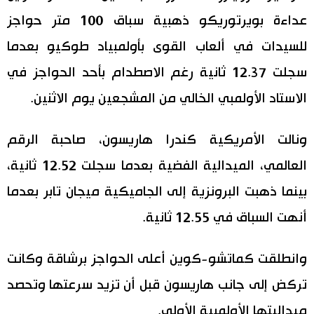
عداءة بويرتوريكو ذهبية سباق 100 متر حواجز
اقتصاد
المطبخ الياباني
للسيدات في ألعاب القوى بأولمبياد طوكيو بعدما
مجتمع
سجلت 12.37 ثانية رغم الاصطدام بأحد الحواجز في
الاستاد الأولمبي الخالي من المشجعين يوم الاثنين.
ثقافة
ونالت الأمريكية كندرا هاريسون، صاحبة الرقم
لايف ستايل
العالمي، الميدالية الفضية بعدما سجلت 12.52 ثانية،
طوكيو
بينما ذهبت البرونزية إلى الجاميكية ميجان تابر بعدما
أنهت السباق في 12.55 ثانية.
إعلان
وانطلقت كماتشو-كوين أعلى الحواجز برشاقة وكانت
تركض إلى جانب هاريسون قبل أن تزيد سرعتها وتحصد
ميداليتها الأولمبية الأولى.