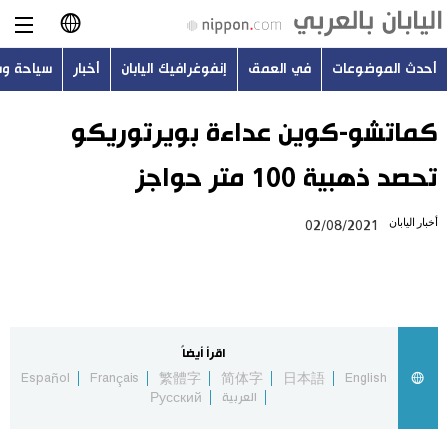
أحدث الموضوعات
في العمق
إنفوغرافيك اليابان
أخبار
سياحة و
日本語
English
كماتشو-كوين عداءة بويرتوريكو
تحصد ذهبية 100 متر حواجز
简体字
أحدث الموضوعات
أخبار اليابان
02/08/2021
繁體字
في العمق
Français
إنفوغرافيك اليابان
Español
اقرأ أيضاً
أخبار
Español
Français
繁體字
简体字
日本語
English
Русский
العربية
Русский
سياحة وسفر