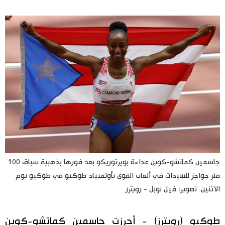
اليابان في فيديو
مانغا وأنيمي
علوم وتكنولوجيا
الأقسام
صور
الأكثر تفاعلا
أشخاص
اللغة اليابانية
تواصل معنا
جاسمين كماتشو-كوين عداءة بويرتوريكو بعد فوزها بذهبية سباق 100
متر حواجز للسيدات في ألعاب القوى بأولمبياد طوكيو في طوكيو يوم
تجارب وآراء
موسوعة اليابان
الاثنين. تصوير: فيل نوبل - رويترز
سياسة
هو وهي
طوكيو (رويترز) - أحرزت جاسمين كماتشو-كوين