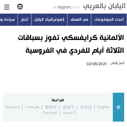
أحدث الموضوعات
في العمق
إنفوغرافيك اليابان
أخبار
سياحة و
日本語
English
الألمانية كرايفسكي تفوز بسباقات
الثلاثة أيام للفردي في الفروسية
简体字
أحدث الموضوعات
أخبار اليابان
02/08/2021
繁體字
في العمق
Français
إنفوغرافيك اليابان
Español
اقرأ أيضاً
أخبار
Español
Français
繁體字
简体字
日本語
English
Русский
العربية
Русский
سياحة وسفر