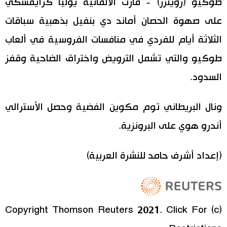
طوكيو (رويترز) - فازت الألمانية يوليا كرايفسكي
على صهوة الحصان أماند دي بنفيل بذهبية سباقات
اقتصاد
المطبخ الياباني
الثلاثة أيام للفردي في منافسات الفروسية في ألعاب
مجتمع
طوكيو والتي تشمل الترويض واختراق الضاحية وقفز
السدود.
ثقافة
ونال البريطاني توم مكوين الفضية وحصل الأسترالي
لايف ستايل
أندرو هوي على البرونزية.
طوكيو
(إعداد أشرف حامد للنشرة العربية)
إعلان
(c) Copyright Thomson Reuters 2021. Click For