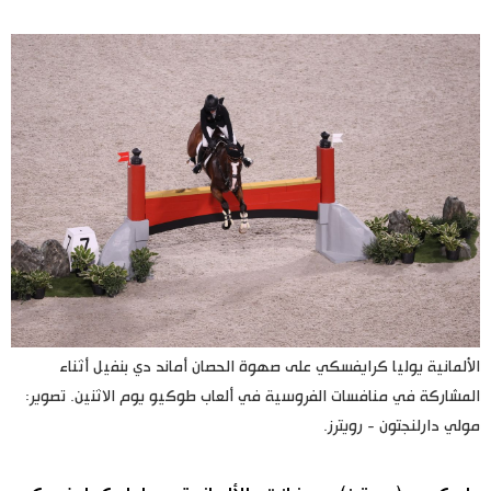
اليابان في فيديو
مانغا وأنيمي
علوم وتكنولوجيا
الأقسام
صور
الأكثر تفاعلا
أشخاص
اللغة اليابانية
تواصل معنا
الألمانية يوليا كرايفسكي على صهوة الحصان أماند دي بنفيل أثناء
المشاركة في منافسات الفروسية في ألعاب طوكيو يوم الاثنين. تصوير:
تجارب وآراء
موسوعة اليابان
مولي دارلنجتون - رويترز.
سياسة
هو وهي