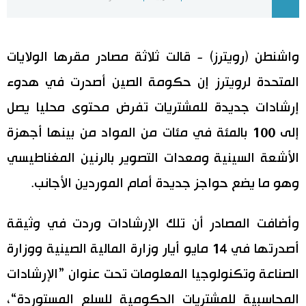
اليابان في فيديو
واشنطن (رويترز) - قالت ثلاثة مصادر مقرها الولايات
مانغا وأنيمي
المتحدة لرويترز إن حكومة الصين أصدرت في هدوء
علوم وتكنولوجيا
إرشادات جديدة للمشتريات تفرض محتوى محليا يصل
إلى 100 بالمئة في مئات من المواد من بينها أجهزة
الأقسام
الأشعة السينية ومعدات التصوير بالرنين المغناطيسي
صور
الأكثر تفاعلا
وهو ما يضع حواجز جديدة أمام الموردين الأجانب.
أشخاص
اللغة اليابانية
تواصل معنا
وأضافت المصادر أن تلك الإرشادات وردت في وثيقة
أصدرتها في 14 مايو أيار وزارة المالية الصينية ووزارة
تجارب وآراء
موسوعة اليابان
الصناعة وتكنولوجيا المعلومات تحت عنوان ”الإرشادات
سياسة
هو وهي
المحاسبية للمشتريات الحكومية للسلع المستوردة“،