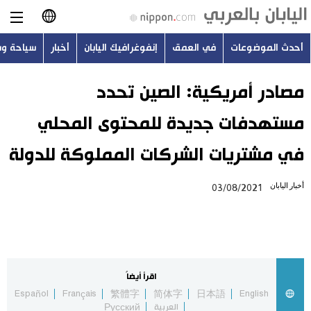
أحدث الموضوعات
في العمق
إنفوغرافيك اليابان
أخبار
سياحة و
日本語
English
مصادر أمريكية: الصين تحدد
مستهدفات جديدة للمحتوى المحلي
简体字
أحدث الموضوعات
في مشتريات الشركات المملوكة للدولة
繁體字
في العمق
أخبار اليابان
03/08/2021
Français
إنفوغرافيك اليابان
Español
أخبار
Русский
اقرأ أيضاً
سياحة وسفر
Español
Français
繁體字
简体字
日本語
English
العربية
Русский