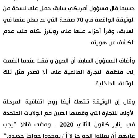
حسبما قال مسؤول أمريكي سابق حصل على نسخة من
اقتصاد
المطبخ الياباني
الوثيقة الواقعة في 70 صفحة التي لم يعلن عنها في
مجتمع
السابق، وقرأ أجزاء منها على رويترز لكنه طلب عدم
الكشف عن هويته.
ثقافة
وأضاف المسؤول السابق أن الصين وافقت عندما انضمت
لايف ستايل
إلى منظمة التجارة العالمية على ألا تصدر مثل تلك
طوكيو
الوثائق الداخلية.
إعلان
وقال إن الوثيقة تنتهك أيضا روح اتفاقية المرحلة
الأولى للتجارة التي وقعتها الصين مع الولايات المتحدة
في يناير كانون الثاني 2020 . ومضى قائلا ”يجب
عليهم أن يقللوا الحواجز لا أن يوجدوا حواجز جديدة.“