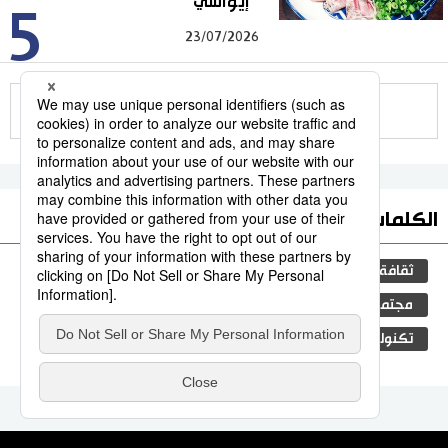
”إيواشي“
5
23/07/2026
للمزيد
الكلمات الأكثر بحثا
ثقافة
اليابان
التعليم الياباني
جيجي برس
مجتمع
المطبخ الياباني
المجتمع الياباني
فن
تكنولوجيا
سياحة وسفر