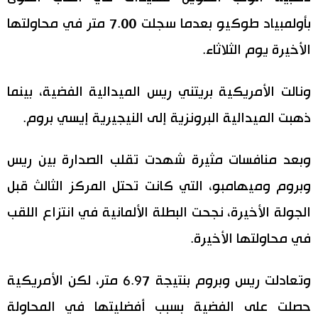
بأولمبياد طوكيو بعدما سجلت 7.00 متر في محاولتها
اقتصاد
المطبخ الياباني
الأخيرة يوم الثلاثاء.
مجتمع
ونالت الأمريكية بريتني ريس الميدالية الفضية، بينما
ثقافة
ذهبت الميدالية البرونزية إلى النيجيرية إيسي بروم.
لايف ستايل
وبعد منافسات مثيرة شهدت تقلب الصدارة بين ريس
وبروم وميهامبو، التي كانت تحتل المركز الثالث قبل
طوكيو
الجولة الأخيرة، نجحت البطلة الألمانية في انتزاع اللقب
إعلان
في محاولتها الأخيرة.
وتعادلت ريس وبروم بنتيجة 6.97 متر، لكن الأمريكية
حصلت على الفضية بسبب أفضليتها في المحاولة