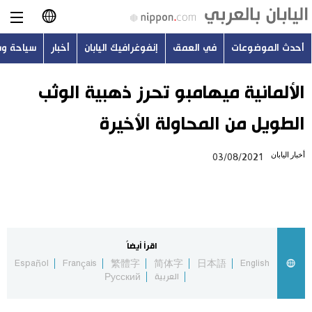
أحدث الموضوعات
في العمق
إنفوغرافيك اليابان
أخبار
سياحة و
日本語
English
الألمانية ميهامبو تحرز ذهبية الوثب
الطويل من المحاولة الأخيرة
简体字
أحدث الموضوعات
أخبار اليابان
03/08/2021
繁體字
في العمق
Français
إنفوغرافيك اليابان
Español
اقرأ أيضاً
أخبار
Español
Français
繁體字
简体字
日本語
English
Русский
العربية
Русский
سياحة وسفر