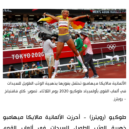
اليابان في فيديو
مانغا وأنيمي
علوم وتكنولوجيا
الأقسام
صور
الأكثر تفاعلا
الألمانية مالايكا ميهامبو تحتفل بفوزها بذهبية الوثب الطويل للسيدات
أشخاص
في ألعاب القوى بأولمبياد طوكيو 2020 يوم الثلاثاء. تصوير: كاي فافنباخ
اللغة اليابانية
تواصل معنا
- رويترز.
تجارب وآراء
موسوعة اليابان
طوكيو (رويترز) - أحرزت الألمانية مالايكا ميهامبو
سياسة
هو وهي
ذهبية الوثب الطويل للسيدات في ألعاب القوى