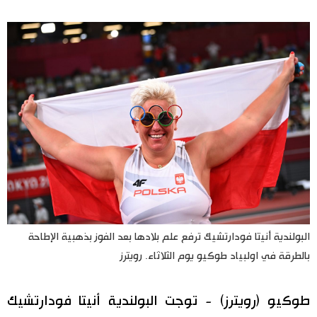
اليابان في فيديو
مانغا وأنيمي
علوم وتكنولوجيا
الأقسام
صور
الأكثر تفاعلا
أشخاص
اللغة اليابانية
تواصل معنا
البولندية أنيتا فودارتشيك ترفع علم بلادها بعد الفوز بذهبية الإطاحة
بالطرقة في اولبياد طوكيو يوم الثلاثاء. رويترز
تجارب وآراء
موسوعة اليابان
طوكيو (رويترز) - توجت البولندية أنيتا فودارتشيك
سياسة
هو وهي