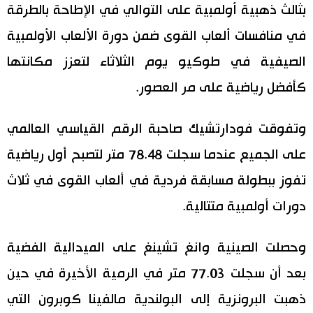
بثالث ذهبية أولمبية على التوالي في الإطاحة بالطرقة
اقتصاد
المطبخ الياباني
في منافسات ألعاب القوى ضمن دورة الألعاب الأولمبية
الصيفية في طوكيو يوم الثلاثاء لتعزز مكانتها
مجتمع
كأفضل رياضية على مر العصور.
ثقافة
وتفوقت فودارتشيك صاحبة الرقم القياسي العالمي
لايف ستايل
على الجميع عندما سجلت 78.48 متر لتصبح أول رياضية
تفوز ببطولة مسابقة فردية في ألعاب القوى في ثلاث
طوكيو
دورات أولمبية متتالية.
إعلان
وحصلت الصينية وانغ تشينغ على الميدالية الفضية
بعد أن سجلت 77.03 متر في الرمية الأخيرة في حين
ذهبت البرونزية إلى البولندية مالفينا كوبرون التي