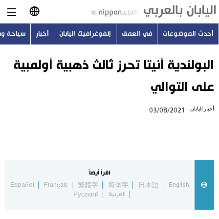
أحدث الموضوعات
في العمق
إنفوغرافيك اليابان
أخبار
سياحة و
日本語
English
البولندية أنيتا تحرز ثالث ذهبية أولمبية
على التوالي
简体字
أحدث الموضوعات
أخبار اليابان
03/08/2021
繁體字
في العمق
Français
إنفوغرافيك اليابان
Español
اقرأ أيضاً
أخبار
Español
Français
繁體字
简体字
日本語
English
Русский
العربية
Русский
سياحة وسفر