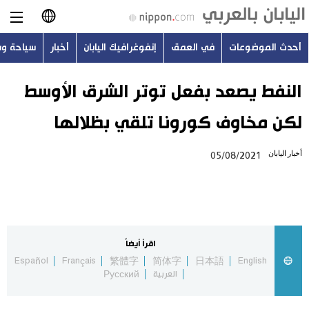
أحدث الموضوعات
في العمق
إنفوغرافيك اليابان
أخبار
سياحة و
日本語
English
النفط يصعد بفعل توتر الشرق الأوسط
لكن مخاوف كورونا تلقي بظلالها
简体字
أحدث الموضوعات
أخبار اليابان
05/08/2021
繁體字
في العمق
Français
إنفوغرافيك اليابان
Español
اقرأ أيضاً
أخبار
Español
Français
繁體字
简体字
日本語
English
Русский
العربية
Русский
سياحة وسفر