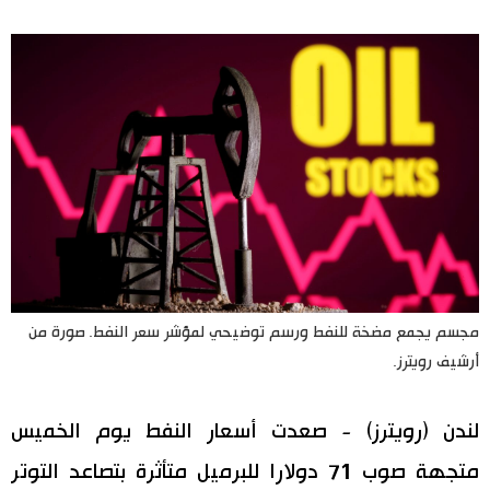
اليابان في فيديو
مانغا وأنيمي
علوم وتكنولوجيا
الأقسام
صور
الأكثر تفاعلا
مجسم يجمع مضخة للنفط ورسم توضيحي لمؤشر سعر النفط. صورة من
أشخاص
اللغة اليابانية
تواصل معنا
أرشيف رويترز.
تجارب وآراء
موسوعة اليابان
لندن (رويترز) - صعدت أسعار النفط يوم الخميس
متجهة صوب 71 دولارا للبرميل متأثرة بتصاعد التوتر
سياسة
هو وهي