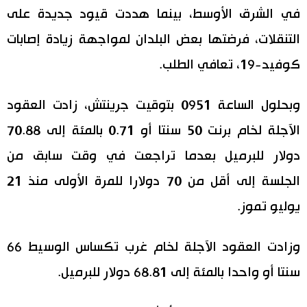
في الشرق الأوسط، بينما هددت قيود جديدة على
اقتصاد
المطبخ الياباني
التنقلات، فرضتها بعض البلدان لمواجهة زيادة إصابات
كوفيد-19، تعافي الطلب.
مجتمع
وبحلول الساعة 0951 بتوقيت جرينتش، زادت العقود
ثقافة
الآجلة لخام برنت 50 سنتا أو 0.71 بالمئة إلى 70.88
لايف ستايل
دولار للبرميل بعدما تراجعت في وقت سابق من
الجلسة إلى أقل من 70 دولارا للمرة الأولى منذ 21
طوكيو
يوليو تموز.
إعلان
وزادت العقود الآجلة لخام غرب تكساس الوسيط 66
سنتا أو واحدا بالمئة إلى 68.81 دولار للبرميل.