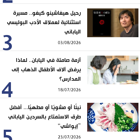
رحيل هيغاشينو كيغو.. مسيرة
استثنائية لعملاق الأدب البوليسي
الياباني
3
03/08/2026
أزمة صامتة في اليابان.. لماذا
يرفض آلاف الأطفال الذهاب إلى
المدارس؟
4
18/07/2026
نيئًا أو مشويًا أو مطهيًا... أفضل
طرق الاستمتاع بالسردين الياباني
”إيواشي“
5
23/07/2026