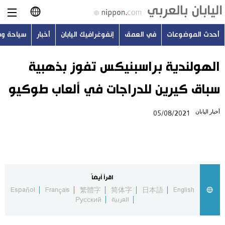
أحدث الموضوعات
في العمق
إنفوغرافيك اليابان
أخبار
سياحة و
日本語
English
الهولندية براسبنيكس تفوز بذهبية
سباق كيرين للدراجات في ألعاب طوكيو
简体字
أحدث الموضوعات
أخبار اليابان
05/08/2021
繁體字
في العمق
Français
إنفوغرافيك اليابان
Español
اقرأ أيضاً
أخبار
Español
Français
繁體字
简体字
日本語
English
Русский
العربية
Русский
سياحة وسفر