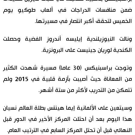
ضمن منافسات الدراجات في ألعاب طوكيو يوم
اقتصاد
المطبخ الياباني
الخميس لتحقق أكبر انتصار في مسيرتها.
مجتمع
ونالت النيوزيلندية إيليسه أندروز الفضية وحصلت
ثقافة
الكندية لوريان جينيست على البرونزية.
لايف ستايل
وتوجت براسبنيكس (30 عاما) مسيرة شهدت الكثير
من المعاناة حيث أصيبت بأزمة قلبية في 2015 ولم
طوكيو
تتمكن من التدريب لأكثر من ستة أشهر.
إعلان
وسيتعين على الألمانية إيما هينتس بطلة العالم نسيان
هذا اليوم بعد أن احتلت المركز الأخير في الدور قبل
النهائي قبل أن تحتل المركز السابع في الترتيب العام.