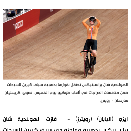
اليابان في فيديو
مانغا وأنيمي
علوم وتكنولوجيا
الأقسام
صور
الأكثر تفاعلا
الهولندية شان براسبنيكس تحتفل بفوزها بذهبية سباق كيرين للسيدات
أشخاص
ضمن منافسات الدراجات في ألعاب طوكيو يوم الخميس. تصوير: كريستيان
اللغة اليابانية
تواصل معنا
هارتمان - رويترز.
تجارب وآراء
موسوعة اليابان
إيزو (اليابان) (رويترز) - ‭‭‭ ‬‬‬فازت الهولندية شان
سياسة
هو وهي
براسبنيكس بذهبية مفاجئة في سباق كيرين للسيدات