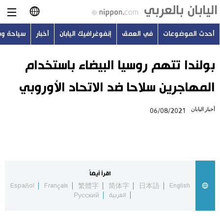
أحدث الموضوعات
في العمق
إنفوغرافيك اليابان
أخبار
سياحة و
日本語
English
بولندا تتهم روسيا البيضاء باستخدام
المهاجرين سلاحا ضد الاتحاد الأوروبي
简体字
أحدث الموضوعات
أخبار اليابان
06/08/2021
繁體字
في العمق
Français
إنفوغرافيك اليابان
Español
اقرأ أيضاً
أخبار
Español
Français
繁體字
简体字
日本語
English
Русский
العربية
Русский
سياحة وسفر