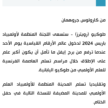
اليابان في فيديو
من كارولوس جروهمان
مانغا وأنيمي
طوكيو (رويترز) - ستسعى اللجنة المنظمة لأولمبياد
علوم وتكنولوجيا
باريس 2024 لدخول عالم الأرقام القياسية يوم الأحد
الأقسام
عندما ترفع من برج إيفل ما تأمل أن يكون أكبر علم
على الإطلاق خلال مراسم تسلم العاصمة الفرنسية
صور
الأكثر تفاعلا
للعلم الأولمبي من طوكيو اليابانية.
أشخاص
اللغة اليابانية
تواصل معنا
وتقليديا تسلم المدينة المنظمة للأولمبياد العلم
تجارب وآراء
موسوعة اليابان
الأولمبي للمدينة المضيفة للنسخة التالية في حفل
الختام.
سياسة
هو وهي