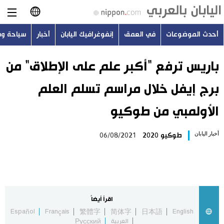
أحدث الموضوعات
في العمق
إنفوغرافيك اليابان
أخبار
سياحة و
日本語
English
باريس ترفع "أكبر علم على الإطلاق" من
برج إيفل خلال مراسم تسلم العلم
简体字
أحدث الموضوعات
الأولمبي من طوكيو
繁體字
في العمق
أخبار اليابان
طوكيو 2020
06/08/2021
Français
إنفوغرافيك اليابان
Español
أخبار
Русский
اقرأ أيضاً
سياحة وسفر
Español
Français
繁體字
简体字
日本語
English
العربية
Русский