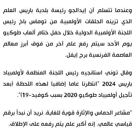
وعندما تتسلم آن إيدالجو رئيسة بلدية باريس العلم
اقتصاد
المطبخ الياباني
الذي تزينه الحلقات الأولمبية من توماس باخ رئيس
مجتمع
اللجنة الأولمبية الدولية خلال حفل ختام ألعاب طوكيو
يوم الأحد سيتم رفع علم آخر من فوق أبرز معالم
ثقافة
العاصمة الفرنسية برج إيفل.
لايف ستايل
وقال توني استانجيه رئيس اللجنة المنظمة لأولمبياد
طوكيو
باريس 2024 "انتظرنا عاما إضافيا لهذه اللحظة (بعد
تأجيل أولمبياد طوكيو 2020 بسبب كوفيد-19)".
إعلان
"مشاعر الحماس والإثارة قوية للغاية. نريد أن نبدأ برقم
قياسي عالمي. إنه أكبر علم يتم رفعه على الإطلاق.