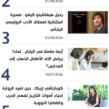
2
01/08/2026
رحيل هيغاشينو كيغو.. مسيرة
استثنائية لعملاق الأدب البوليسي
الياباني
3
03/08/2026
أزمة صامتة في اليابان.. لماذا
يرفض آلاف الأطفال الذهاب إلى
المدارس؟
4
18/07/2026
كوباياشي إريكا.. حين تعيد الرواية
إحياء أصوات التاريخ لفهم الحرب
والقضايا النووية