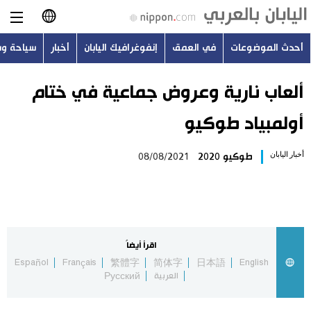
أحدث الموضوعات
في العمق
إنفوغرافيك اليابان
أخبار
سياحة و
日本語
English
ألعاب نارية وعروض جماعية في ختام
أولمبياد طوكيو
简体字
أحدث الموضوعات
أخبار اليابان
طوكيو 2020
08/08/2021
繁體字
في العمق
Français
إنفوغرافيك اليابان
Español
اقرأ أيضاً
أخبار
Español
Français
繁體字
简体字
日本語
English
Русский
العربية
Русский
سياحة وسفر