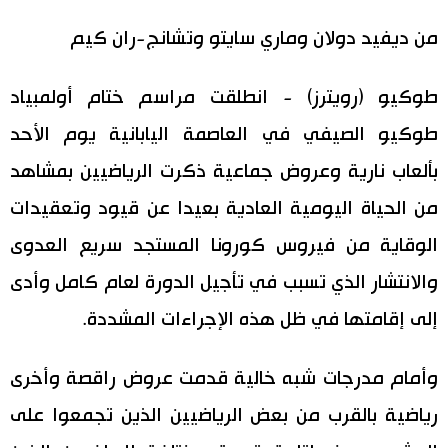
اليابان في فيديو
من ديفيد دولان وماري سايتو وتشانج-ران كيم
مانغا وأنيمي
طوكيو (رويترز) - انطلقت مراسم ختام أولمبياد
طوكيو الصيفي في العاصمة اليابانية يوم الأحد
علوم وتكنولوجيا
بألعاب نارية وعروض جماعية ذكرت الرياضيين بمشاهد
الأقسام
من الحياة اليومية العادية بعيدا عن قيود وتعقيدات
الوقاية من فيروس كورونا المستجد سريع العدوى
صور
الأكثر تفاعلا
والانتشار الذي تسبب في تأجيل الدورة لعام كامل وأدى
أشخاص
إلى إقامتها في ظل هذه الإجراءات المشددة.
اللغة اليابانية
تواصل معنا
تجارب وآراء
موسوعة اليابان
وأمام مدرجات شبه خالية قدمت عروض راقصة وأخرى
رياضية بالقرب من بعض الرياضيين الذين تجمعوا على
سياسة
هو وهي