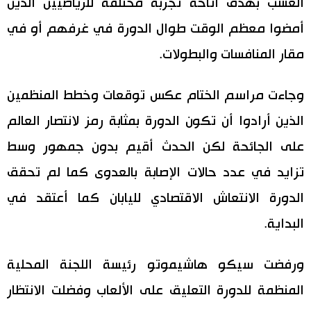
العشب بهدف اتاحة تجربة مختلفة للرياضيين الذين
اقتصاد
أمضوا معظم الوقت طوال الدورة في غرفهم أو في
المطبخ الياباني
مقار المنافسات والبطولات.
مجتمع
وجاءت مراسم الختام عكس توقعات وخطط المنظمين
ثقافة
الذين أرادوا أن تكون الدورة بمثابة رمز لانتصار العالم
على الجائحة لكن الحدث أقيم بدون جمهور وسط
لايف ستايل
تزايد في عدد حالات الإصابة بالعدوى كما لم تحقق
طوكيو
الدورة الانتعاش الاقتصادي لليابان كما أعتقد في
البداية.
إعلان
ورفضت سيكو هاشيموتو رئيسة اللجنة المحلية
المنظمة للدورة التعليق على الألعاب وفضلت الانتظار