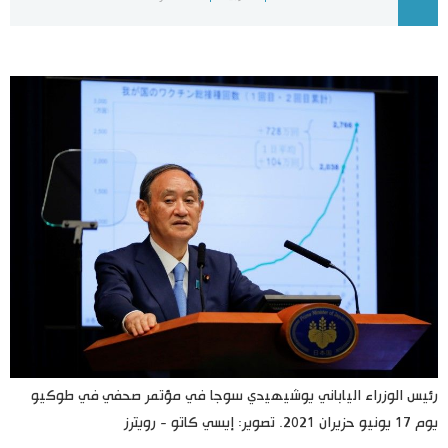
اليابان في فيديو
مانغا وأنيمي
علوم وتكنولوجيا
الأقسام
صور
الأكثر تفاعلا
أشخاص
اللغة اليابانية
تواصل معنا
تجارب وآراء
موسوعة اليابان
رئيس الوزراء الياباني يوشيهيدي سوجا في مؤتمر صحفي في طوكيو
يوم 17 يونيو حزيران 2021. تصوير: إيسي كاتو - رويترز
سياسة
هو وهي