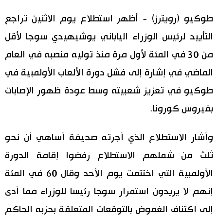
طوكيو (رويترز) - أظهر استطلاع يوم الاثنين تراجع
اقتصاد
المطبخ الياباني
التأييد لرئيس الوزراء الياباني يوشيهيدي سوجا لأقل
مجتمع
من 30 في المئة لأول مرة منذ توليه منصبه في العام
الماضي في إشارة إلى فشل دورة الألعاب الأولمبية في
ثقافة
طوكيو في تعزيز شعبيته وسط عودة ظهور الإصابات
لايف ستايل
بفيروس كورونا.
طوكيو
وأشار الاستطلاع الذي أجرته صحيفة أساهي أن نحو
ثلث من شملهم الاستطلاع رفضوا إقامة الدورة
إعلان
الأولمبية التي اختتمت يوم الأحد وقال 60 في المئة
إنهم لا يريدون استمرار سوجا رئيسا للوزراء مما أدى
إلى اكتناف الغموض بالتوقعات المتعلقة بحزبه الحاكم