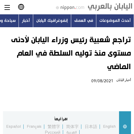
أحدث الموضوعات
في العمق
إنفوغرافيك اليابان
أخبار
سياحة و
日本語
English
تراجع شعبية رئيس وزراء اليابان لأدنى
مستوى منذ توليه السلطة في العام
简体字
أحدث الموضوعات
الماضي
繁體字
في العمق
أخبار اليابان
09/08/2021
Français
إنفوغرافيك اليابان
Español
أخبار
Русский
اقرأ أيضاً
سياحة وسفر
Español
Français
繁體字
简体字
日本語
English
العربية
Русский