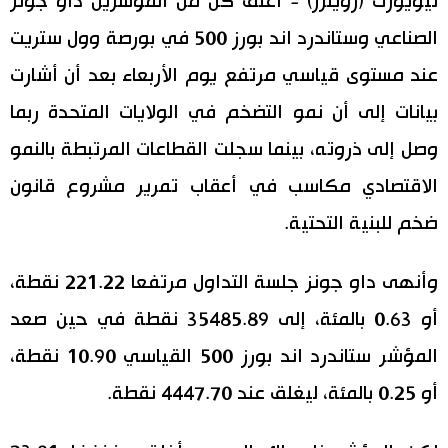
نيويورك (رويترز) - أغلق كل من المؤشرين داو جونز
الصناعي وستاندرد اند بورز 500 في بورصة وول ستريت
اقتصاد
المطبخ الياباني
عند مستوى قياسي مرتفع يوم الأربعاء بعد أن أشارت
مجتمع
بيانات إلى أن نمو التضخم في الولايات المتحدة ربما
وصل إلى ذروته، بينما سجلت القطاعات المرتبطة بالنمو
ثقافة
الاقتصادي مكاسب في أعقاب تمرير مشروع قانون
لايف ستايل
ضخم للبنية التحتية.
طوكيو
وأنهى داو جونز جلسة التداول مرتفعا 221.22 نقطة،
أو 0.63 بالمئة، إلى 35485.89 نقطة في حين صعد
إعلان
المؤشر ستاندرد اند بورز 500 القياسي 10.90 نقطة،
أو 0.25 بالمئة، ليغلق عند 4447.70 نقطة.