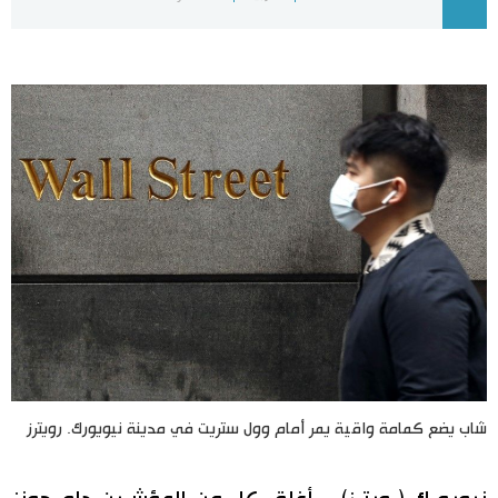
اليابان في فيديو
مانغا وأنيمي
علوم وتكنولوجيا
الأقسام
صور
الأكثر تفاعلا
أشخاص
اللغة اليابانية
تواصل معنا
تجارب وآراء
موسوعة اليابان
شاب يضع كمامة واقية يمر أمام وول ستريت في مدينة نيويورك. رويترز
سياسة
هو وهي