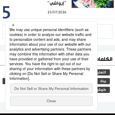
”إيواشي“
5
23/07/2026
للمزيد
الكلمات الأكثر بحثا
التعليم الياباني
جيجي برس
ثقافة
مجتمع
بيئة
البيئة
التكنولوجيا
الحياة البرية
اليابان
طوكيو