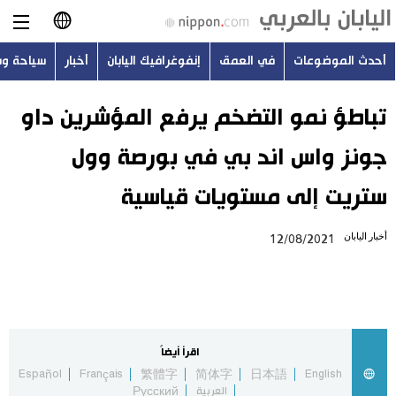
أحدث الموضوعات
في العمق
إنفوغرافيك اليابان
أخبار
سياحة و
日本語
English
تباطؤ نمو التضخم يرفع المؤشرين داو
جونز واس اند بي في بورصة وول
简体字
أحدث الموضوعات
ستريت إلى مستويات قياسية
繁體字
في العمق
أخبار اليابان
12/08/2021
Français
إنفوغرافيك اليابان
Español
أخبار
Русский
اقرأ أيضاً
سياحة وسفر
Español
Français
繁體字
简体字
日本語
English
العربية
Русский