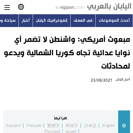
أحدث الموضوعات
في العمق
إنفوغرافيك اليابان
أخبار
سياحة و
日本語
English
مبعوث أمريكي: واشنطن لا تضمر أي
نوايا عدائية تجاه كوريا الشمالية ويدعو
简体字
أحدث الموضوعات
لمحادثات
繁體字
في العمق
أخبار اليابان
23/08/2021
Français
إنفوغرافيك اليابان
Español
أخبار
Русский
اقرأ أيضاً
سياحة وسفر
Español
Français
繁體字
简体字
日本語
English
العربية
Русский