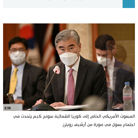
اليابان في فيديو
مانغا وأنيمي
علوم وتكنولوجيا
الأقسام
صور
الأكثر تفاعلا
أشخاص
اللغة اليابانية
تواصل معنا
تجارب وآراء
موسوعة اليابان
المبعوث الأمريكي الخاص إلى كوريا الشمالية سونج كيم يتحدث في
اجتماع بسول في صورة من أرشيف رويترز.
سياسة
هو وهي