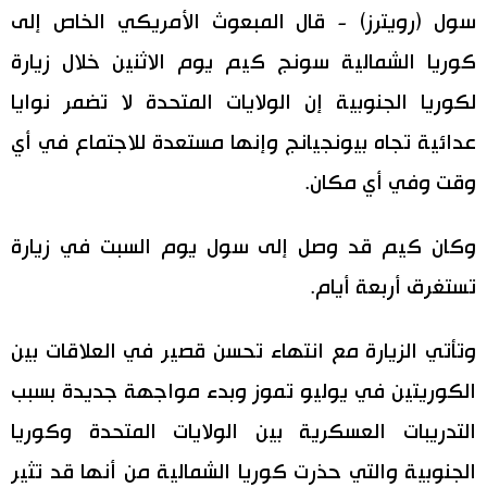
سول (رويترز) - قال المبعوث الأمريكي الخاص إلى
اقتصاد
المطبخ الياباني
كوريا الشمالية سونج كيم يوم الاثنين خلال زيارة
لكوريا الجنوبية إن الولايات المتحدة لا تضمر نوايا
مجتمع
عدائية تجاه بيونجيانج وإنها مستعدة للاجتماع في أي
ثقافة
وقت وفي أي مكان.
لايف ستايل
وكان كيم قد وصل إلى سول يوم السبت في زيارة
تستغرق أربعة أيام.
طوكيو
وتأتي الزيارة مع انتهاء تحسن قصير في العلاقات بين
إعلان
الكوريتين في يوليو تموز وبدء مواجهة جديدة بسبب
التدريبات العسكرية بين الولايات المتحدة وكوريا
الجنوبية والتي حذرت كوريا الشمالية من أنها قد تثير