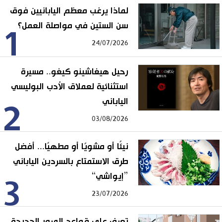
لماذا يرغب معظم اليابانيين فوق
سن الستين في مواصلة العمل؟
1
24/07/2026
رحيل هيغاشينو كيغو.. مسيرة
استثنائية لعملاق الأدب البوليسي
الياباني
2
03/08/2026
نيئًا أو مشويًا أو مطهيًا... أفضل
طرق الاستمتاع بالسردين الياباني
”إيواشي“
3
23/07/2026
تعرف على قواعد المرور الجديدة