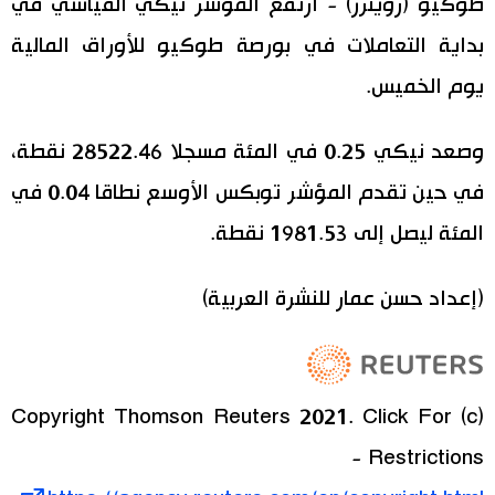
طوكيو (رويترز) - ارتفع المؤشر نيكي القياسي في
بداية التعاملات في بورصة طوكيو للأوراق المالية
اقتصاد
المطبخ الياباني
يوم الخميس.
مجتمع
وصعد نيكي 0.25 في المئة مسجلا 28522.46 نقطة،
ثقافة
في حين تقدم المؤشر توبكس الأوسع نطاقا 0.04 في
المئة ليصل إلى 1981.53 نقطة.
لايف ستايل
طوكيو
(إعداد حسن عمار للنشرة العربية)
إعلان
(c) Copyright Thomson Reuters 2021. Click For
Restrictions -