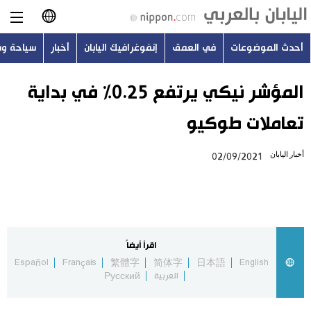
أحدث الموضوعات
في العمق
إنفوغرافيك اليابان
أخبار
سياحة و
日本語
English
المؤشر نيكي يرتفع 0.25% في بداية
تعاملات طوكيو
简体字
أحدث الموضوعات
أخبار اليابان
02/09/2021
繁體字
في العمق
Français
إنفوغرافيك اليابان
Español
اقرأ أيضاً
أخبار
Español
Français
繁體字
简体字
日本語
English
Русский
العربية
Русский
سياحة وسفر