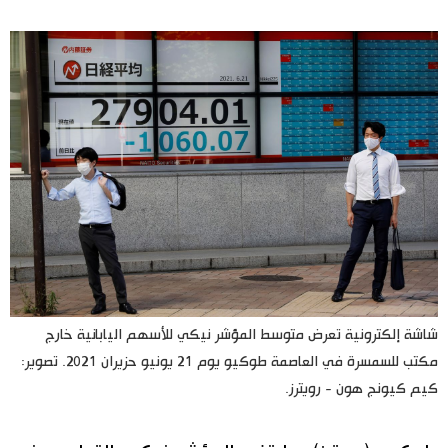
اليابان في فيديو
مانغا وأنيمي
علوم وتكنولوجيا
الأقسام
صور
الأكثر تفاعلا
أشخاص
اللغة اليابانية
تواصل معنا
شاشة إلكترونية تعرض متوسط المؤشر نيكي للأسهم اليابانية خارج
مكتب للسمسرة في العاصمة طوكيو يوم 21 يونيو حزيران 2021. تصوير:
تجارب وآراء
موسوعة اليابان
كيم كيونج هون - رويترز.
سياسة
هو وهي