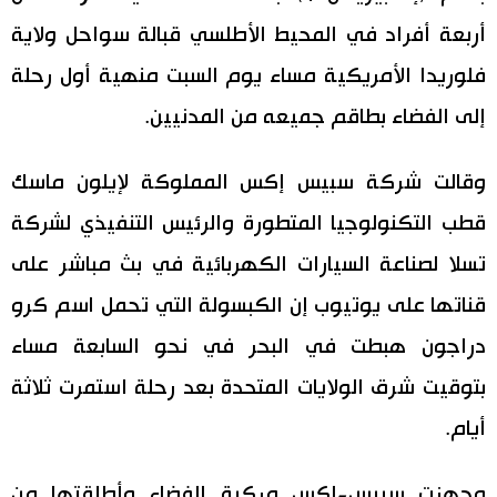
أربعة أفراد في المحيط الأطلسي قبالة سواحل ولاية
اقتصاد
المطبخ الياباني
فلوريدا الأمريكية مساء يوم السبت منهية أول رحلة
مجتمع
إلى الفضاء بطاقم جميعه من المدنيين.
ثقافة
وقالت شركة سبيس إكس المملوكة لإيلون ماسك
قطب التكنولوجيا المتطورة والرئيس التنفيذي لشركة
لايف ستايل
تسلا لصناعة السيارات الكهربائية في بث مباشر على
طوكيو
قناتها على يوتيوب إن الكبسولة التي تحمل اسم كرو
دراجون هبطت في البحر في نحو السابعة مساء
إعلان
بتوقيت شرق الولايات المتحدة بعد رحلة استمرت ثلاثة
أيام.
وجهزت سبيس-إكس مركبة الفضاء وأطلقتها من