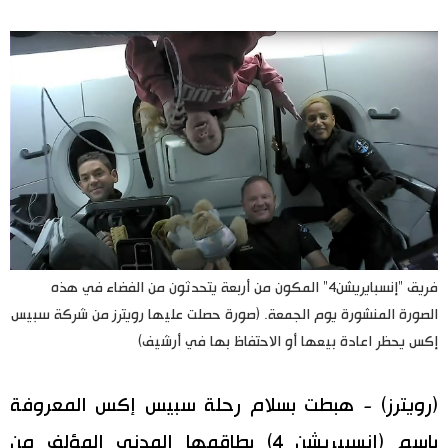
اليابان في فيديو
مانغا وأنيمي
علوم وتكنولوجيا
الأقسام
صور
الأكثر تفاعلا
فريق "إنسبايريشن4" المكون من أربعة يتحدثون من الفضاء في هذه
الصورة المنشورة يوم الجمعة. (صورة حصلت عليها رويترز من شركة سبيس
أشخاص
اللغة اليابانية
تواصل معنا
إكس يحظر اعادة بيعها أو الاحتفاظ بها في أرشيف)
تجارب وآراء
موسوعة اليابان
(رويترز) - هبطت بسلام رحلة سبيس إكس المعروفة
سياسة
هو وهي
باسم (إنسبيريشن 4) بطاقمها المدني المؤلف من