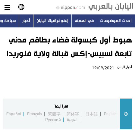
أحدث الموضوعات
في العمق
إنفوغرافيك اليابان
أخبار
سياحة و
日本語
English
هبوط أول كبسولة فضاء بطاقم مدني
تابعة لسبيس-إكس قبالة ولاية فلوريدا
简体字
أحدث الموضوعات
أخبار اليابان
19/09/2021
繁體字
في العمق
Français
إنفوغرافيك اليابان
Español
اقرأ أيضاً
أخبار
Español
Français
繁體字
简体字
日本語
English
Русский
العربية
Русский
سياحة وسفر