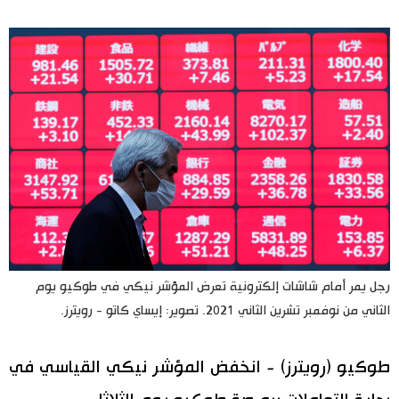
اليابان في فيديو
مانغا وأنيمي
علوم وتكنولوجيا
الأقسام
صور
الأكثر تفاعلا
أشخاص
اللغة اليابانية
رجل يمر أمام شاشات إلكترونية تعرض المؤشر نيكي في طوكيو يوم
تواصل معنا
الثاني من نوفمبر تشرين الثاني 2021. تصوير: إيساي كاتو - رويترز.
تجارب وآراء
موسوعة اليابان
طوكيو (رويترز) - انخفض المؤشر نيكي القياسي في
سياسة
هو وهي