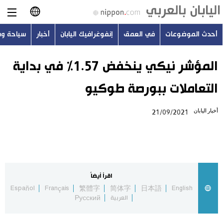
أحدث الموضوعات
في العمق
إنفوغرافيك اليابان
أخبار
سياحة و
日本語
English
المؤشر نيكي ينخفض 1.57% في بداية
التعاملات ببورصة طوكيو
简体字
أحدث الموضوعات
أخبار اليابان
21/09/2021
繁體字
في العمق
Français
إنفوغرافيك اليابان
Español
اقرأ أيضاً
أخبار
Español
Français
繁體字
简体字
日本語
English
Русский
العربية
Русский
سياحة وسفر