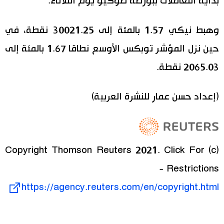
بداية التعاملات ببورصة طوكيو يوم الثلاثاء.
اقتصاد
المطبخ الياباني
وهبط نيكي‭‭‭ 1.57 ‬‬‬بالمئة إلى‭‭‭ 30021.25 ‬‬‬نقطة، في
حين نزل المؤشر توبكس الأوسع نطاقا‭‭‭ 1.67 ‬‬‬بالمئة إلى
مجتمع
‭‭‭2065.03‬‬‬ نقطة.
ثقافة
(إعداد حسن عمار للنشرة العربية)
لايف ستايل
طوكيو
(c) Copyright Thomson Reuters 2021. Click For
إعلان
Restrictions -
https://agency.reuters.com/en/copyright.html