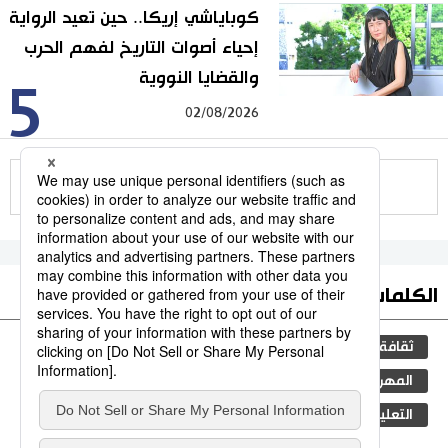
كوباياشي إريكا.. حين تعيد الرواية
إحياء أصوات التاريخ لفهم الحرب
والقضايا النووية
5
02/08/2026
للمزيد
الكلمات الأكثر بحثا
ثقافة
اليابان
المطبخ الياباني
جيجي برس
المهرجانات
تاريخ
مجتمع
المجتمع الياباني
التعليم الياباني
الثقافة الشعبية