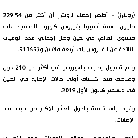
اقتصاد
المطبخ الياباني
(رويترز) - أظهر إحصاء لرويترز أن أكثر من 229.54
‬مليون نسمة أُصيبوا بفيروس كورونا المستجد على
مجتمع
مستوى العالم، في حين وصل إجمالي عدد الوفيات
ثقافة
الناتجة عن الفيروس إلى أربعة ملايين و911657.
لايف ستايل
وتم تسجيل إصابات بالفيروس في أكثر من 210 دول
ومناطق منذ اكتشاف أولى حالات الإصابة في الصين
طوكيو
في ديسمبر كانون الأول 2019.
إعلان
وفيما يلي قائمة بالدول العشر الأكبر من حيث عدد
الإصابات: