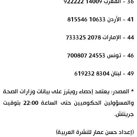
36 - المغرب 14009 922222
41 - الأردن 10633 815546
44 - الإمارات 2078 733325
46 - تونس 24553 700807
49 - لبنان 8304 619232
* المصدر: يعتمد إحصاء رويترز على بيانات وزارات الصحة
والمسؤولين الحكوميين حتى الساعة 22:00 بتوقيت
جرينتش.
(إعداد حسن عمار للنشرة العربية)