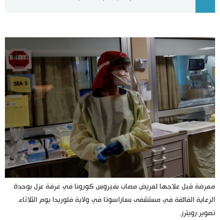
اليابان في فيديو
مانغا وأنيمي
علوم وتكنولوجيا
الأقسام
صور
الأكثر تفاعلا
أشخاص
اللغة اليابانية
تواصل معنا
تجارب وآراء
موسوعة اليابان
ممرضة قبل علاجها لمريض مصاب بفيروس كورونا في غرفة عزل بوحدة
الرعاية الفائقة في مستشفى بساراسوتا في ولاية فلوريدا يوم الثلاثاء.
سياسة
هو وهي
تصوير:رويترز.