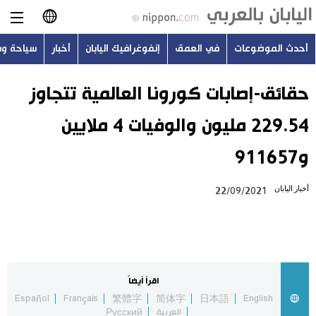
أحدث الموضوعات
في العمق
إنفوغرافيك اليابان
أخبار
سياحة و
日本語
English
حقائق-إصابات كورونا العالمية تتجاوز
229.54 مليون والوفيات 4 ملايين
简体字
أحدث الموضوعات
و911657
繁體字
في العمق
أخبار اليابان
22/09/2021
Français
إنفوغرافيك اليابان
Español
أخبار
Русский
اقرأ أيضاً
سياحة وسفر
Español
Français
繁體字
简体字
日本語
English
العربية
Русский