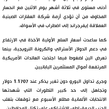
أدنى مستوى في ثلاثة أشهر يوم الاثنين مع انحسار
اقتصاد
المطبخ الياباني
المخاوف من أن تؤدي أزمة شركة العقارات الصينية
مجتمع
العملاقة إيفرجراند إلى اضطراب في الأسواق.
ثقافة
كما ساعدت أسعار السلع الأولية الآخذة في الارتفاع
في دعم الدولار الأسترالي والكرونة النرويجية، بينما
لايف ستايل
تعرض الين لضغوط فيما اجتذبت العائدات الأمريكية
طوكيو
المرتفعة أموال المستثمرين اليابانيين.
إعلان
وجرى تداول اليورو دون تغير يذكر عند 1.1707 دولار
وتجاهل إلى حد كبير التطورات التي شهدتها
الانتخابات الألمانية مطلع الأسبوع مع توقعات بتغلب
الحزب الديمقراطي الاشتراكي على تكتل المحافظين.