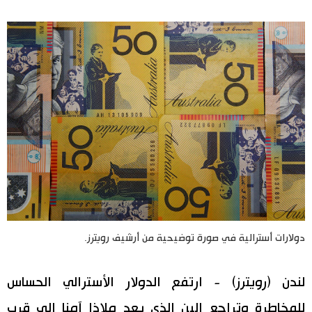
اليابان في فيديو
مانغا وأنيمي
علوم وتكنولوجيا
الأقسام
صور
الأكثر تفاعلا
أشخاص
اللغة اليابانية
تواصل معنا
دولارات أسترالية في صورة توضيحية من أرشيف رويترز.
تجارب وآراء
موسوعة اليابان
لندن (رويترز) - ارتفع الدولار الأسترالي الحساس
سياسة
هو وهي
للمخاطرة وتراجع الين الذي يعد ملاذا آمنا إلى قرب