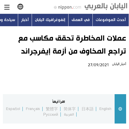
أحدث الموضوعات
في العمق
إنفوغرافيك اليابان
أخبار
سياحة و
日本語
English
عملات المخاطرة تحقق مكاسب مع
تراجع المخاوف من أزمة إيفرجراند
简体字
أحدث الموضوعات
أخبار اليابان
27/09/2021
繁體字
في العمق
Français
إنفوغرافيك اليابان
Español
اقرأ أيضاً
أخبار
Español
Français
繁體字
简体字
日本語
English
Русский
العربية
Русский
سياحة وسفر